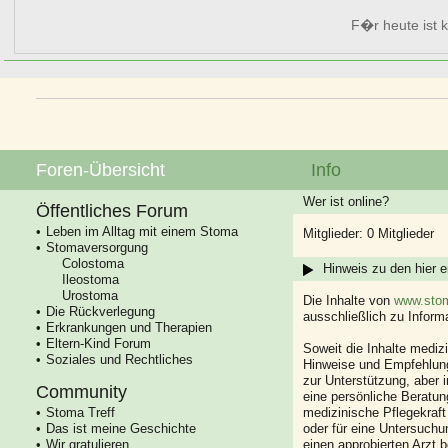
F�r heute ist k
Foren-Übersicht
Info
Wer ist online?
Öffentliches Forum
Leben im Alltag mit einem Stoma
Mitglieder: 0 Mitglieder
Stomaversorgung
Colostoma
Hinweis zu den hier e
Ileostoma
Urostoma
Die Inhalte von
www.stom
Die Rückverlegung
ausschließlich zu Infor
Erkrankungen und Therapien
Eltern-Kind Forum
Soweit die Inhalte mediz
Soziales und Rechtliches
Hinweise und Empfehlung
zur Unterstützung, aber i
Community
eine persönliche Beratung
Stoma Treff
medizinische Pflegekraft
Das ist meine Geschichte
oder für eine Untersuch
Wir gratulieren
einen approbierten Arzt 