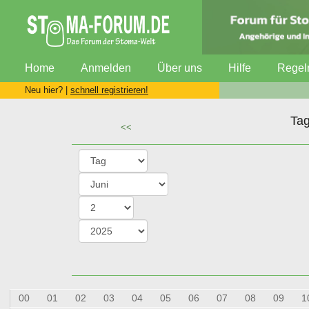
Home
Anmelden
Über uns
Hilfe
Regel
Neu hier? |
schnell registrieren!
Tag
<<
00
01
02
03
04
05
06
07
08
09
1