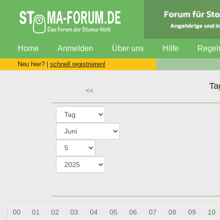
Home
Anmelden
Über uns
Hilfe
Regel
Neu hier? |
schnell registrieren!
Ta
<<
00
01
02
03
04
05
06
07
08
09
10