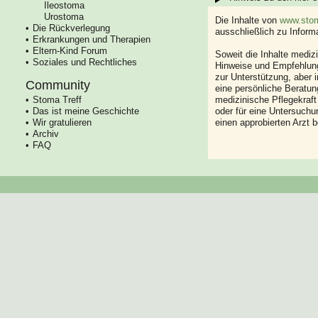
Ileostoma
Urostoma
Die Inhalte von
www.stom
Die Rückverlegung
ausschließlich zu Infor
Erkrankungen und Therapien
Eltern-Kind Forum
Soweit die Inhalte mediz
Soziales und Rechtliches
Hinweise und Empfehlung
zur Unterstützung, aber i
Community
eine persönliche Beratung
Stoma Treff
medizinische Pflegekraft
Das ist meine Geschichte
oder für eine Untersuch
Wir gratulieren
einen approbierten Arzt 
Archiv
FAQ