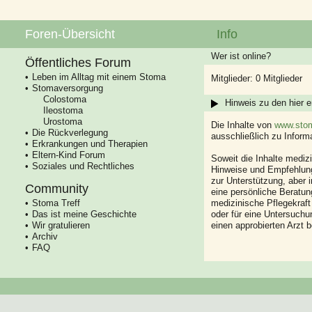
Foren-Übersicht
Info
Wer ist online?
Öffentliches Forum
Leben im Alltag mit einem Stoma
Mitglieder: 0 Mitglieder
Stomaversorgung
Colostoma
Hinweis zu den hier e
Ileostoma
Urostoma
Die Inhalte von
www.stom
Die Rückverlegung
ausschließlich zu Infor
Erkrankungen und Therapien
Eltern-Kind Forum
Soweit die Inhalte mediz
Soziales und Rechtliches
Hinweise und Empfehlung
zur Unterstützung, aber i
Community
eine persönliche Beratung
Stoma Treff
medizinische Pflegekraft
Das ist meine Geschichte
oder für eine Untersuch
Wir gratulieren
einen approbierten Arzt 
Archiv
FAQ