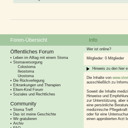
Foren-Übersicht
Info
Wer ist online?
Öffentliches Forum
Leben im Alltag mit einem Stoma
Mitglieder: 0 Mitglieder
Stomaversorgung
Colostoma
Hinweis zu den hier e
Ileostoma
Urostoma
Die Inhalte von
www.stom
Die Rückverlegung
ausschließlich zu Infor
Erkrankungen und Therapien
Eltern-Kind Forum
Soweit die Inhalte mediz
Soziales und Rechtliches
Hinweise und Empfehlung
zur Unterstützung, aber i
Community
eine persönliche Beratung
Stoma Treff
medizinische Pflegekraft
Das ist meine Geschichte
oder für eine Untersuch
Wir gratulieren
einen approbierten Arzt 
Archiv
FAQ