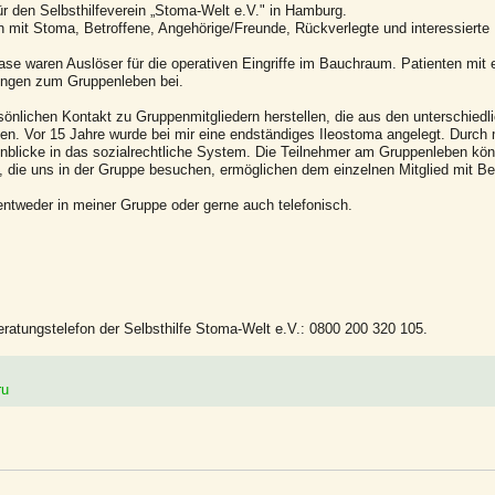
für den Selbsthilfeverein „Stoma-Welt e.V." in Hamburg.
en mit Stoma, Betroffene, Angehörige/Freunde, Rückverlegte und interessiert
ase waren Auslöser für die operativen Eingriffe im Bauchraum. Patienten mit
rungen zum Gruppenleben bei.
sönlichen Kontakt zu Gruppenmitgliedern herstellen, die aus den unterschiedl
n. Vor 15 Jahre wurde bei mir eine endständiges Ileostoma angelegt. Durch 
Einblicke in das sozialrechtliche System. Die Teilnehmer am Gruppenleben k
, die uns in der Gruppe besuchen, ermöglichen dem einzelnen Mitglied mit Be
entweder in meiner Gruppe oder gerne auch telefonisch.
eratungstelefon der Selbsthilfe Stoma-Welt e.V.: 0800 200 320 105.
ru