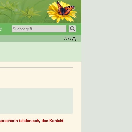
e
A
A
A
precherin telefonisch, den Kontakt