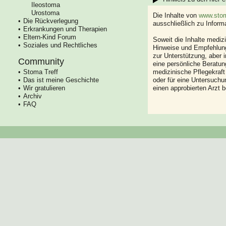
Ileostoma
Urostoma
Die Inhalte von
www.stom
Die Rückverlegung
ausschließlich zu Infor
Erkrankungen und Therapien
Eltern-Kind Forum
Soweit die Inhalte mediz
Soziales und Rechtliches
Hinweise und Empfehlung
zur Unterstützung, aber i
Community
eine persönliche Beratung
Stoma Treff
medizinische Pflegekraft
Das ist meine Geschichte
oder für eine Untersuch
Wir gratulieren
einen approbierten Arzt 
Archiv
FAQ