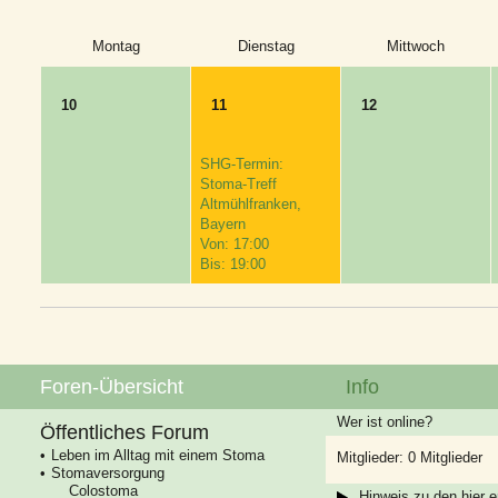
Montag
Dienstag
Mittwoch
10
11
12
SHG-Termin:
Stoma-Treff
Altmühlfranken,
Bayern
Von: 17:00
Bis: 19:00
Foren-Übersicht
Info
Wer ist online?
Öffentliches Forum
Leben im Alltag mit einem Stoma
Mitglieder: 0 Mitglieder
Stomaversorgung
Colostoma
Hinweis zu den hier e