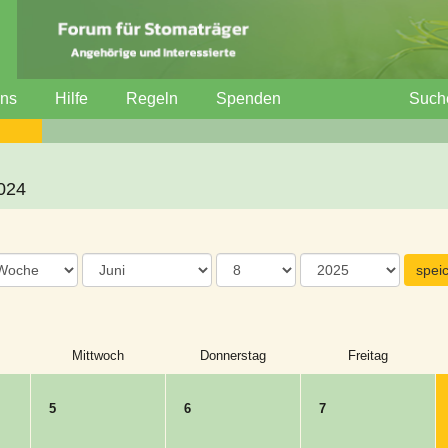
uns
Hilfe
Regeln
Spenden
Such
2024
Mittwoch
Donnerstag
Freitag
5
6
7