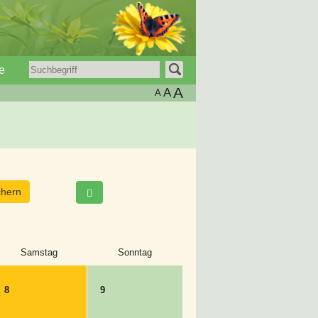
e
A
A
A
Samstag
Sonntag
8
9