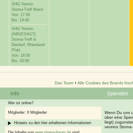
SHG-Termin:
Stoma-Treff Mainz
Von: 17:00
Bis: 19:00
SHG-Termin:
[ABGESAGT]
Stoma-Treff in
Dierdorf, Rheinland-
Pfalz
Von: 18:00
Bis: 20:00
Das Team
•
Alle Cookies des Boards lösc
Info
Spenden
Wer ist online?
Mitglieder: 0 Mitglieder
Wenn Du uns un
über eine Spe
liegt) zugunst
Hinweis zu den hier erhaltenen Informationen
vereins Stoma-
Die Inhalte von
www.stoma-forum.de
sind