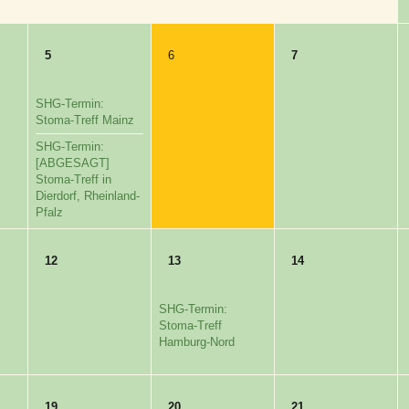
5
6
7
SHG-Termin:
Stoma-Treff Mainz
SHG-Termin:
[ABGESAGT]
Stoma-Treff in
Dierdorf, Rheinland-
Pfalz
12
13
14
SHG-Termin:
Stoma-Treff
Hamburg-Nord
19
20
21