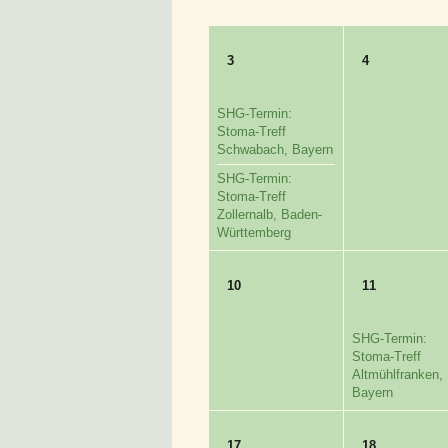
3
4
SHG-Termin:
Stoma-Treff
Schwabach, Bayern
SHG-Termin:
Stoma-Treff
Zollernalb, Baden-
Württemberg
10
11
SHG-Termin:
Stoma-Treff
Altmühlfranken,
Bayern
17
18