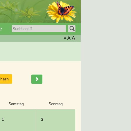
e
A
A
A
Samstag
Sonntag
1
2