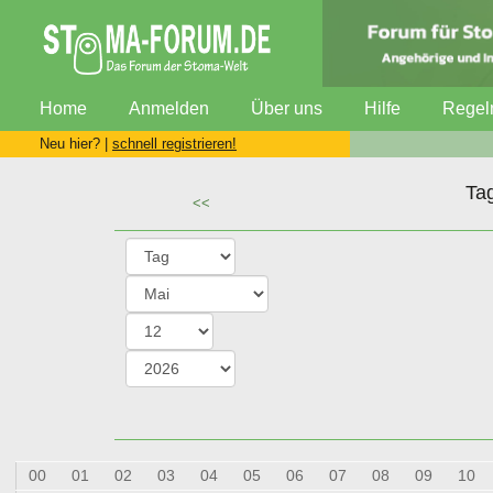
Home
Anmelden
Über uns
Hilfe
Regel
Neu hier? |
schnell registrieren!
Ta
<<
00
01
02
03
04
05
06
07
08
09
10