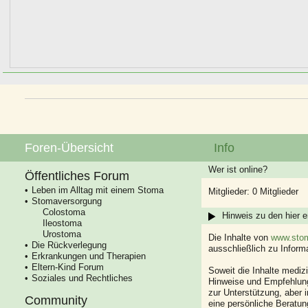
Foren-Übersicht
Info
Wer ist online?
Öffentliches Forum
Leben im Alltag mit einem Stoma
Mitglieder: 0 Mitglieder
Stomaversorgung
Colostoma
Hinweis zu den hier e
Ileostoma
Urostoma
Die Inhalte von
www.stom
Die Rückverlegung
ausschließlich zu Infor
Erkrankungen und Therapien
Eltern-Kind Forum
Soweit die Inhalte mediz
Soziales und Rechtliches
Hinweise und Empfehlung
zur Unterstützung, aber i
Community
eine persönliche Beratung