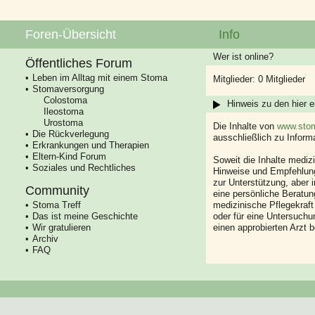
Foren-Übersicht
Info
Wer ist online?
Öffentliches Forum
Leben im Alltag mit einem Stoma
Mitglieder: 0 Mitglieder
Stomaversorgung
Colostoma
Hinweis zu den hier e
Ileostoma
Urostoma
Die Inhalte von
www.stom
Die Rückverlegung
ausschließlich zu Infor
Erkrankungen und Therapien
Eltern-Kind Forum
Soweit die Inhalte mediz
Soziales und Rechtliches
Hinweise und Empfehlung
zur Unterstützung, aber i
Community
eine persönliche Beratung
Stoma Treff
medizinische Pflegekraft
Das ist meine Geschichte
oder für eine Untersuch
Wir gratulieren
einen approbierten Arzt 
Archiv
FAQ