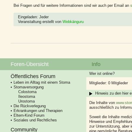
Bei Fragen und für weitere Informationen sind wir auch per Email an
Eingeladen: Jeder
Veranstaltung erstellt von
Webkänguru
Foren-Übersicht
Info
Wer ist online?
Öffentliches Forum
Leben im Alltag mit einem Stoma
Mitglieder: 0 Mitglieder
Stomaversorgung
Colostoma
Hinweis zu den hier e
Ileostoma
Urostoma
Die Inhalte von
www.stom
Die Rückverlegung
ausschließlich zu Infor
Erkrankungen und Therapien
Eltern-Kind Forum
Soweit die Inhalte mediz
Soziales und Rechtliches
Hinweise und Empfehlung
zur Unterstützung, aber i
Community
eine persönliche Beratung