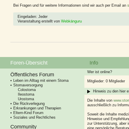
Bei Fragen und für weitere Informationen sind wir auch per Email an
Eingeladen: Jeder
Veranstaltung erstellt von
Webkänguru
Foren-Übersicht
Info
Wer ist online?
Öffentliches Forum
Leben im Alltag mit einem Stoma
Mitglieder: 0 Mitglieder
Stomaversorgung
Colostoma
Hinweis zu den hier e
Ileostoma
Urostoma
Die Inhalte von
www.stom
Die Rückverlegung
ausschließlich zu Infor
Erkrankungen und Therapien
Eltern-Kind Forum
Soweit die Inhalte mediz
Soziales und Rechtliches
Hinweise und Empfehlung
zur Unterstützung, aber i
Community
eine persönliche Beratung