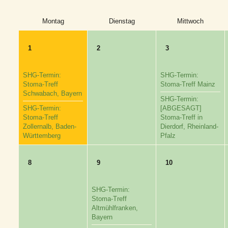
Montag
Dienstag
Mittwoch
1
2
3
SHG-Termin:
SHG-Termin:
Stoma-Treff
Stoma-Treff Mainz
Schwabach, Bayern
SHG-Termin:
SHG-Termin:
[ABGESAGT]
Stoma-Treff
Stoma-Treff in
Zollernalb, Baden-
Dierdorf, Rheinland-
Württemberg
Pfalz
8
9
10
SHG-Termin:
Stoma-Treff
Altmühlfranken,
Bayern