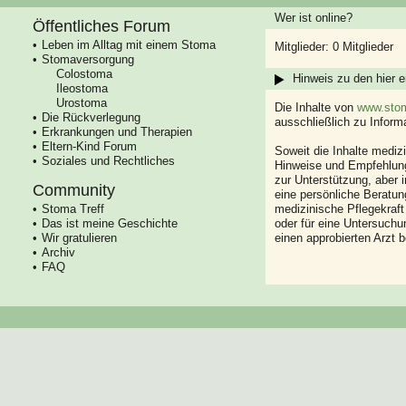
Wer ist online?
Öffentliches Forum
Leben im Alltag mit einem Stoma
Mitglieder: 0 Mitglieder
Stomaversorgung
Colostoma
Hinweis zu den hier e
Ileostoma
Urostoma
Die Inhalte von
www.stom
Die Rückverlegung
ausschließlich zu Infor
Erkrankungen und Therapien
Eltern-Kind Forum
Soweit die Inhalte mediz
Soziales und Rechtliches
Hinweise und Empfehlung
zur Unterstützung, aber i
Community
eine persönliche Beratung
Stoma Treff
medizinische Pflegekraft
Das ist meine Geschichte
oder für eine Untersuch
Wir gratulieren
einen approbierten Arzt 
Archiv
FAQ