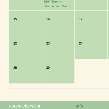
SHG-Termin:
Stoma-Treff Mainz
15
16
17
22
23
24
29
30
Foren-Übersicht
Info