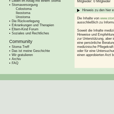
Leben im Alltag mit einem Stoma
Mitglieder: 0 Mitglieder
Stomaversorgung
Colostoma
Hinweis zu den hier e
Ileostoma
Urostoma
Die Inhalte von
www.stom
Die Rückverlegung
ausschließlich zu Infor
Erkrankungen und Therapien
Eltern-Kind Forum
Soweit die Inhalte mediz
Soziales und Rechtliches
Hinweise und Empfehlung
zur Unterstützung, aber i
Community
eine persönliche Beratung
Stoma Treff
medizinische Pflegekraft
Das ist meine Geschichte
oder für eine Untersuch
Wir gratulieren
einen approbierten Arzt 
Archiv
FAQ