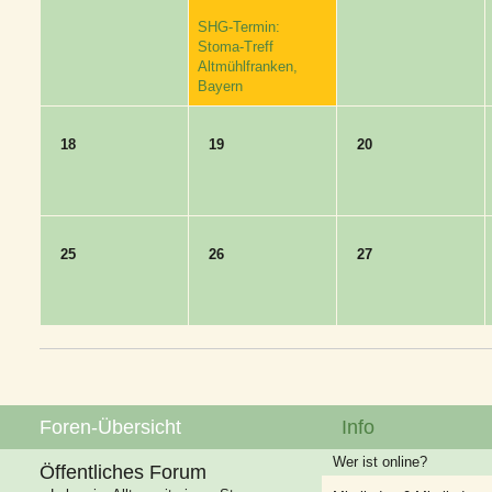
SHG-Termin:
Stoma-Treff
Altmühlfranken,
Bayern
18
19
20
25
26
27
Foren-Übersicht
Info
Wer ist online?
Öffentliches Forum