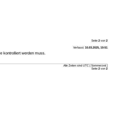
Seite
2
von
2
Verfasst:
10.03.2025, 10:51
re kontrolliert werden muss.
Alle Zeiten sind UTC [ Sommerzeit ]
Seite
2
von
2