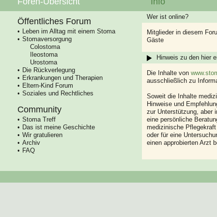
Foren-Übersicht
Info
Wer ist online?
Öffentliches Forum
Leben im Alltag mit einem Stoma
Mitglieder in diesem For
Stomaversorgung
Gäste
Colostoma
Ileostoma
Hinweis zu den hier e
Urostoma
Die Rückverlegung
Die Inhalte von
www.stom
Erkrankungen und Therapien
ausschließlich zu Infor
Eltern-Kind Forum
Soziales und Rechtliches
Soweit die Inhalte mediz
Hinweise und Empfehlung
Community
zur Unterstützung, aber i
Stoma Treff
eine persönliche Beratung
Das ist meine Geschichte
medizinische Pflegekraft
Wir gratulieren
oder für eine Untersuch
Archiv
einen approbierten Arzt 
FAQ