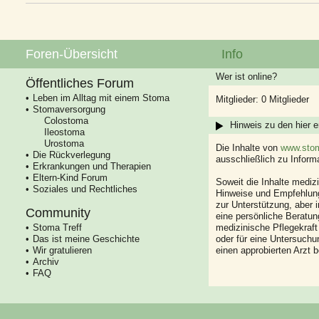
Foren-Übersicht
Info
Wer ist online?
Öffentliches Forum
Leben im Alltag mit einem Stoma
Mitglieder: 0 Mitglieder
Stomaversorgung
Colostoma
Hinweis zu den hier e
Ileostoma
Urostoma
Die Inhalte von
www.stom
Die Rückverlegung
ausschließlich zu Infor
Erkrankungen und Therapien
Eltern-Kind Forum
Soweit die Inhalte mediz
Soziales und Rechtliches
Hinweise und Empfehlung
zur Unterstützung, aber i
Community
eine persönliche Beratung
Stoma Treff
medizinische Pflegekraft
Das ist meine Geschichte
oder für eine Untersuch
Wir gratulieren
einen approbierten Arzt 
Archiv
FAQ