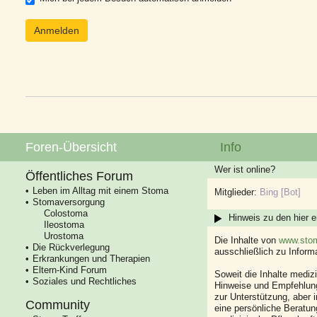
Foren-Übersicht
Info
Wer ist online?
Öffentliches Forum
Leben im Alltag mit einem Stoma
Mitglieder:
Bing [Bot]
Stomaversorgung
Colostoma
Hinweis zu den hier e
Ileostoma
Urostoma
Die Inhalte von
www.stom
Die Rückverlegung
ausschließlich zu Infor
Erkrankungen und Therapien
Eltern-Kind Forum
Soweit die Inhalte mediz
Soziales und Rechtliches
Hinweise und Empfehlung
zur Unterstützung, aber i
Community
eine persönliche Beratung