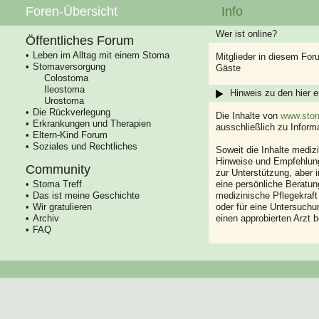
Foren-Übersicht
Info
Wer ist online?
Öffentliches Forum
Leben im Alltag mit einem Stoma
Mitglieder in diesem For
Stomaversorgung
Gäste
Colostoma
Ileostoma
Hinweis zu den hier e
Urostoma
Die Rückverlegung
Die Inhalte von
www.stom
Erkrankungen und Therapien
ausschließlich zu Infor
Eltern-Kind Forum
Soziales und Rechtliches
Soweit die Inhalte mediz
Hinweise und Empfehlung
Community
zur Unterstützung, aber i
Stoma Treff
eine persönliche Beratung
Das ist meine Geschichte
medizinische Pflegekraft
Wir gratulieren
oder für eine Untersuch
Archiv
einen approbierten Arzt 
FAQ