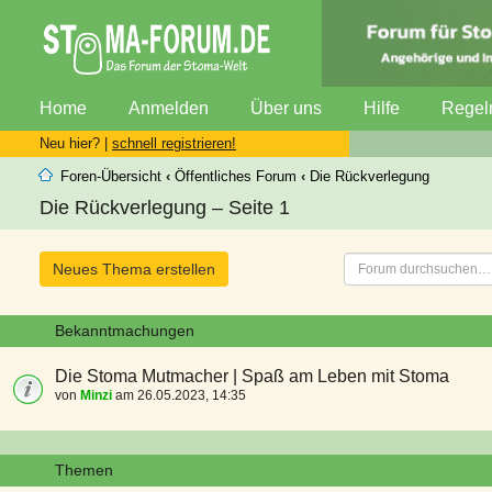
Home
Anmelden
Über uns
Hilfe
Regel
Neu hier? |
schnell registrieren!
Foren-Übersicht
‹
Öffentliches Forum
‹
Die Rückverlegung
Die Rückverlegung – Seite 1
Neues Thema erstellen
Bekanntmachungen
Die Stoma Mutmacher | Spaß am Leben mit Stoma
von
Minzi
am 26.05.2023, 14:35
Themen