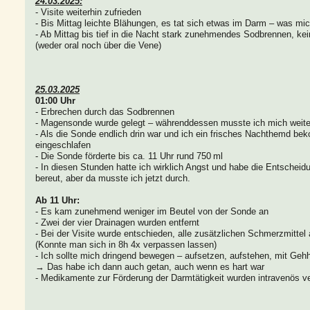
24.03.2025:
- Visite weiterhin zufrieden
- Bis Mittag leichte Blähungen, es tat sich etwas im Darm – was mic
- Ab Mittag bis tief in die Nacht stark zunehmendes Sodbrennen, k
(weder oral noch über die Vene)
25.03.2025
01:00 Uhr
- Erbrechen durch das Sodbrennen
- Magensonde wurde gelegt – währenddessen musste ich mich weit
- Als die Sonde endlich drin war und ich ein frisches Nachthemd bek
eingeschlafen
- Die Sonde förderte bis ca. 11 Uhr rund 750 ml
- In diesen Stunden hatte ich wirklich Angst und habe die Entscheid
bereut, aber da musste ich jetzt durch.
Ab 11 Uhr:
- Es kam zunehmend weniger im Beutel von der Sonde an
- Zwei der vier Drainagen wurden entfernt
- Bei der Visite wurde entschieden, alle zusätzlichen Schmerzmittel
(Konnte man sich in 8h 4x verpassen lassen)
- Ich sollte mich dringend bewegen – aufsetzen, aufstehen, mit Gehh
→ Das habe ich dann auch getan, auch wenn es hart war
- Medikamente zur Förderung der Darmtätigkeit wurden intravenös ve