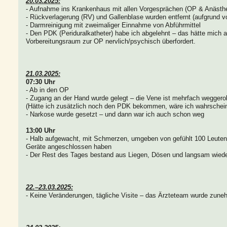
20.03.2025:
- Aufnahme ins Krankenhaus mit allen Vorgesprächen (OP & Anästh
- Rückverlagerung (RV) und Gallenblase wurden entfernt (aufgrund v
- Darmreinigung mit zweimaliger Einnahme von Abführmittel
- Den PDK (Periduralkatheter) habe ich abgelehnt – das hätte mich
Vorbereitungsraum zur OP nervlich/psychisch überfordert.
21.03.2025:
07:30 Uhr
- Ab in den OP
- Zugang an der Hand wurde gelegt – die Vene ist mehrfach weggeroll
(Hätte ich zusätzlich noch den PDK bekommen, wäre ich wahrschein
- Narkose wurde gesetzt – und dann war ich auch schon weg
13:00 Uhr
- Halb aufgewacht, mit Schmerzen, umgeben von gefühlt 100 Leuten, 
Geräte angeschlossen haben
- Der Rest des Tages bestand aus Liegen, Dösen und langsam wied
22.–23.03.2025:
- Keine Veränderungen, tägliche Visite – das Ärzteteam wurde zune