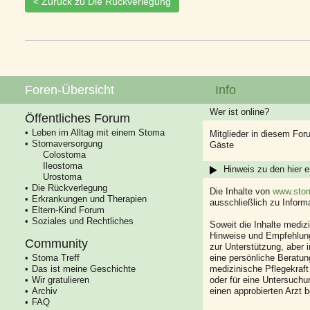
< Zurück zu Die Rückverlegung
Foren-Übersicht
Info
Wer ist online?
Öffentliches Forum
Leben im Alltag mit einem Stoma
Mitglieder in diesem For
Stomaversorgung
Gäste
Colostoma
Ileostoma
Hinweis zu den hier e
Urostoma
Die Rückverlegung
Die Inhalte von
www.stom
Erkrankungen und Therapien
ausschließlich zu Infor
Eltern-Kind Forum
Soziales und Rechtliches
Soweit die Inhalte mediz
Hinweise und Empfehlung
Community
zur Unterstützung, aber i
Stoma Treff
eine persönliche Beratung
Das ist meine Geschichte
medizinische Pflegekraft
Wir gratulieren
oder für eine Untersuch
Archiv
einen approbierten Arzt 
FAQ