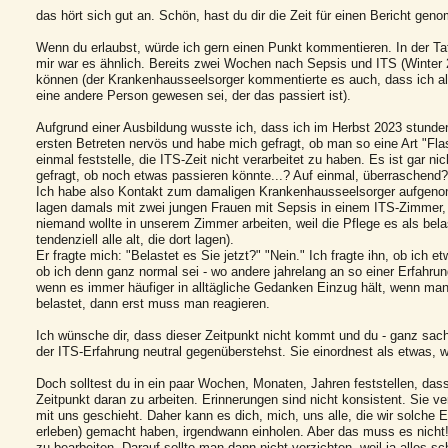
das hört sich gut an. Schön, hast du dir die Zeit für einen Bericht ge
Wenn du erlaubst, würde ich gern einen Punkt kommentieren. In der Tat
mir war es ähnlich. Bereits zwei Wochen nach Sepsis und ITS (Winter 2
können (der Krankenhausseelsorger kommentierte es auch, dass ich all
eine andere Person gewesen sei, der das passiert ist).
Aufgrund einer Ausbildung wusste ich, dass ich im Herbst 2023 stunde
ersten Betreten nervös und habe mich gefragt, ob man so eine Art "F
einmal feststelle, die ITS-Zeit nicht verarbeitet zu haben. Es ist gar ni
gefragt, ob noch etwas passieren könnte...? Auf einmal, überraschend?
Ich habe also Kontakt zum damaligen Krankenhausseelsorger aufgenom
lagen damals mit zwei jungen Frauen mit Sepsis in einem ITS-Zimmer, b
niemand wollte in unserem Zimmer arbeiten, weil die Pflege es als be
tendenziell alle alt, die dort lagen).
Er fragte mich: "Belastet es Sie jetzt?" "Nein." Ich fragte ihn, ob ic
ob ich denn ganz normal sei - wo andere jahrelang an so einer Erfahru
wenn es immer häufiger in alltägliche Gedanken Einzug hält, wenn ma
belastet, dann erst muss man reagieren.
Ich wünsche dir, dass dieser Zeitpunkt nicht kommt und du - ganz sachli
der ITS-Erfahrung neutral gegenüberstehst. Sie einordnest als etwas, 
Doch solltest du in ein paar Wochen, Monaten, Jahren feststellen, dass
Zeitpunkt daran zu arbeiten. Erinnerungen sind nicht konsistent. Sie 
mit uns geschieht. Daher kann es dich, mich, uns alle, die wir solche E
erleben) gemacht haben, irgendwann einholen. Aber das muss es nicht!!
zu bearbeiten. Darauf sollte man dann nicht verzichten, weil ja alles s