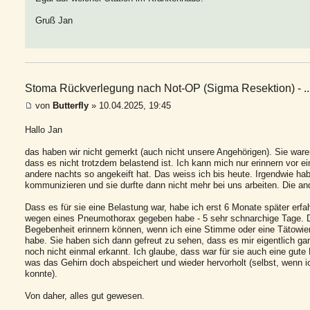
Gruß Jan
Stoma Rückverlegung nach Not-OP (Sigma Resektion) - ..
von
Butterfly
» 10.04.2025, 19:45
Hallo Jan
das haben wir nicht gemerkt (auch nicht unsere Angehörigen). Sie ware
dass es nicht trotzdem belastend ist. Ich kann mich nur erinnern vor e
andere nachts so angekeift hat. Das weiss ich bis heute. Irgendwie h
kommunizieren und sie durfte dann nicht mehr bei uns arbeiten. Die and
Dass es für sie eine Belastung war, habe ich erst 6 Monate später erfah
wegen eines Pneumothorax gegeben habe - 5 sehr schnarchige Tage. D
Begebenheit erinnern können, wenn ich eine Stimme oder eine Tätowie
habe. Sie haben sich dann gefreut zu sehen, dass es mir eigentlich g
noch nicht einmal erkannt. Ich glaube, dass war für sie auch eine gute 
was das Gehirn doch abspeichert und wieder hervorholt (selbst, wenn i
konnte).
Von daher, alles gut gewesen.