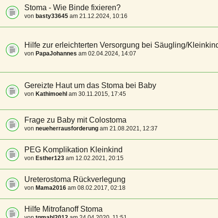
Stoma - Wie Binde fixieren?
von
basty33645
am 21.12.2024, 10:16
Hilfe zur erleichterten Versorgung bei Säugling/Kleinkin
von
PapaJohannes
am 02.04.2024, 14:07
Gereizte Haut um das Stoma bei Baby
von
Kathimoehl
am 30.11.2015, 17:45
Frage zu Baby mit Colostoma
von
neueherrausforderung
am 21.08.2021, 12:37
PEG Komplikation Kleinkind
von
Esther123
am 12.02.2021, 20:15
Ureterostoma Rückverlegung
von
Mama2016
am 08.02.2017, 02:18
Hilfe Mitrofanoff Stoma
von
tgmahl2012
am 24.04.2020, 11:51