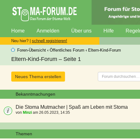
Home
Anmelden
Über uns
Hilfe
Regel
Neu hier? |
schnell registrieren!
Foren-Übersicht
‹
Öffentliches Forum
‹
Eltern-Kind-Forum
Eltern-Kind-Forum – Seite 1
Neues Thema erstellen
Bekanntmachungen
Die Stoma Mutmacher | Spaß am Leben mit Stoma
von
Minzi
am 26.05.2023, 14:35
Themen