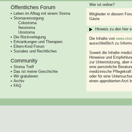
Wer ist online?
Öffentliches Forum
Leben im Alltag mit einem Stoma
Mitglieder in diesem For
Stomaversorgung
Gäste
Colostoma
Ileostoma
Hinweis zu den hier e
Urostoma
Die Rückverlegung
Die Inhalte von
www.stom
Erkrankungen und Therapien
ausschließlich zu Infor
Eltern-Kind Forum
Soziales und Rechtliches
Soweit die Inhalte mediz
Hinweise und Empfehlung
Community
zur Unterstützung, aber i
Stoma Treff
eine persönliche Beratung
Das ist meine Geschichte
medizinische Pflegekraft
Wir gratulieren
oder für eine Untersuch
Archiv
einen approbierten Arzt 
FAQ