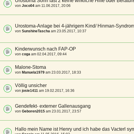
Urostoma Sohn fast 2 keine wirkliche Hilfe oder Beratun
von
Joco04
am 11.06.2017, 20:06
Urostoma-Anlage bei 4-jährigem Kind/ Hinman-Syndro
von
SunshineTascha
am 23.05.2017, 10:37
Kinderwunsch nach FAP-OP
von
coga
am 02.04.2017, 09:44
Malone-Stoma
von
Manuela1979
am 23.03.2017, 18:33
Völlig unsicher
von
josie1411
am 19.02.2017, 16:36
Gendefekt- externer Gallenausgang
von
Geboren2015
am 23.01.2017, 23:57
Hallo mein Name ist Henry und ich habe das Vacterl sy