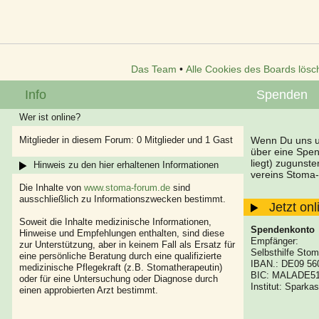
Das Team
•
Alle Cookies des Boards lösc
Info
Spenden
Wer ist online?
Mitglieder in diesem Forum: 0 Mitglieder und 1 Gast
Wenn Du uns un
über eine Spe
liegt) zugunst
Hinweis zu den hier erhaltenen Informationen
vereins Stoma-
Die Inhalte von
www.stoma-forum.de
sind
ausschließlich zu Informationszwecken bestimmt.
Jetzt on
Soweit die Inhalte medizinische Informationen,
Spendenkonto
Hinweise und Empfehlungen enthalten, sind diese
Empfänger:
zur Unterstützung, aber in keinem Fall als Ersatz für
Selbsthilfe Stom
eine persönliche Beratung durch eine qualifizierte
IBAN.: DE09 56
medizinische Pflegekraft (z.B. Stomatherapeutin)
BIC: MALADE5
oder für eine Untersuchung oder Diagnose durch
Institut: Spark
einen approbierten Arzt bestimmt.