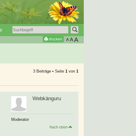
e
A
A
drucken
A
3 Beiträge • Seite
1
von
1
Webkänguru
Moderator
Nach oben