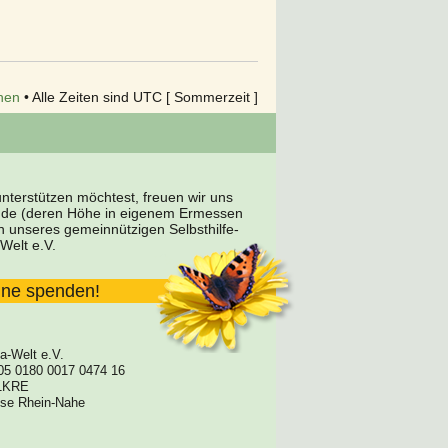
hen
• Alle Zeiten sind UTC [ Sommerzeit ]
terstützen möchtest, freuen wir uns
nde (deren Höhe in eigenem Ermessen
en unseres gemeinnützigen Selbsthilfe-
Welt e.V.
line spenden!
a-Welt e.V.
05 0180 0017 0474 16
1KRE
asse Rhein-Nahe