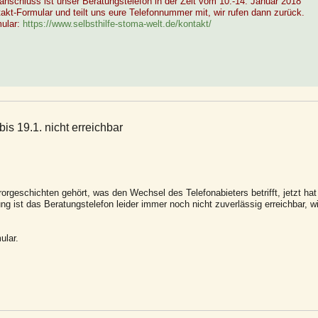
anschluss ist unser Beratungstelefon in der Zeit vom 10.-14. Januar 2018
ntakt-Formular und teilt uns eure Telefonnummer mit, wir rufen dann zurück.
mular:
https://www.selbsthilfe-stoma-welt.de/kontakt/
is 19.1. nicht erreichbar
rorgeschichten gehört, was den Wechsel des Telefonabieters betrifft, jetzt hat
g ist das Beratungstelefon leider immer noch nicht zuverlässig erreichbar, wi
ular.