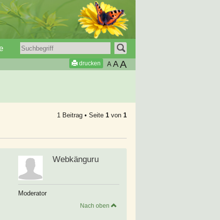
e
A
A
drucken
A
1 Beitrag • Seite
1
von
1
Webkänguru
Moderator
Nach oben