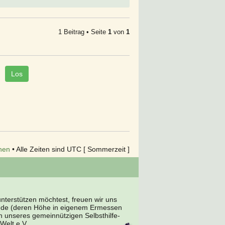
1 Beitrag • Seite
1
von
1
hen
• Alle Zeiten sind UTC [ Sommerzeit ]
terstützen möchtest, freuen wir uns
nde (deren Höhe in eigenem Ermessen
en unseres gemeinnützigen Selbsthilfe-
Welt e.V.