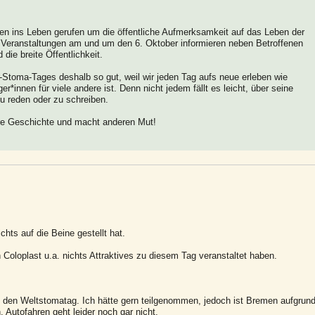
en ins Leben gerufen um die öffentliche Aufmerksamkeit auf das Leben der
 Veranstaltungen am und um den 6. Oktober informieren neben Betroffenen
die breite Öffentlichkeit.
t-Stoma-Tages deshalb so gut, weil wir jeden Tag aufs neue erleben wie
ger*innen für viele andere ist. Denn nicht jedem fällt es leicht, über seine
 reden oder zu schreiben.
ure Geschichte und macht anderen Mut!
chts auf die Beine gestellt hat.
 Coloplast u.a. nichts Attraktives zu diesem Tag veranstaltet haben.
e den Weltstomatag. Ich hätte gern teilgenommen, jedoch ist Bremen aufgrun
 Autofahren geht leider noch gar nicht.