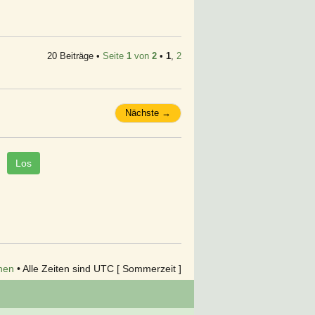
20 Beiträge •
Seite
1
von
2
•
1
,
2
Nächste →
hen
• Alle Zeiten sind UTC [ Sommerzeit ]