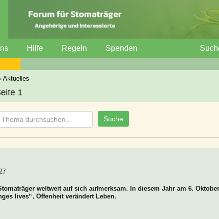
uns
Hilfe
Regeln
Spenden
Such
‹
Aktuelles
eite 1
27
Stomaträger weltweit auf sich aufmerksam. In diesem Jahr am 6. Oktobe
ges lives“, Offenheit verändert Leben.