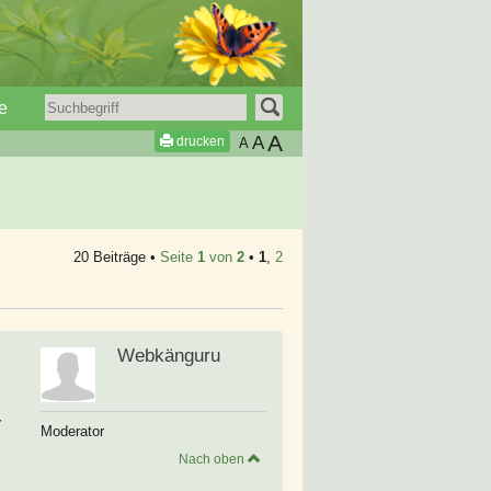
e
A
A
drucken
A
20 Beiträge •
Seite
1
von
2
•
1
,
2
Webkänguru
r
Moderator
Nach oben