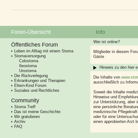
Foren-Übersicht
Info
Wer ist online?
Öffentliches Forum
Leben im Alltag mit einem Stoma
Mitglieder in diesem For
Stomaversorgung
Gäste
Colostoma
Ileostoma
Hinweis zu den hier e
Urostoma
Die Rückverlegung
Die Inhalte von
www.stom
Erkrankungen und Therapien
ausschließlich zu Infor
Eltern-Kind Forum
Soziales und Rechtliches
Soweit die Inhalte mediz
Hinweise und Empfehlung
Community
zur Unterstützung, aber i
Stoma Treff
eine persönliche Beratung
Das ist meine Geschichte
medizinische Pflegekraft
Wir gratulieren
oder für eine Untersuch
Archiv
einen approbierten Arzt 
FAQ