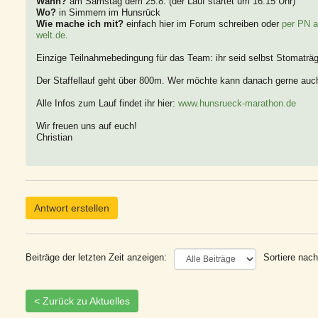
Wann?
am Samstag dem 25.8. (der Lauf startet um 16:15 Uhr)
Wo?
in Simmern im Hunsrück
Wie mache ich mit?
einfach hier im Forum schreiben oder
per PN 
welt.de
.
Einzige Teilnahmebedingung für das Team: ihr seid selbst Stomaträg
Der Staffellauf geht über 800m. Wer möchte kann danach gerne auc
Alle Infos zum Lauf findet ihr hier:
www.hunsrueck-marathon.de
Wir freuen uns auf euch!
Christian
Antwort erstellen
Beiträge der letzten Zeit anzeigen:
Sortiere nach
< Zurück zu Aktuelles