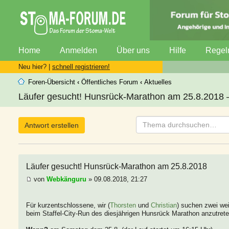
Home
Anmelden
Über uns
Hilfe
Regel
Neu hier? |
schnell registrieren!
Foren-Übersicht
‹
Öffentliches Forum
‹
Aktuelles
Läufer gesucht! Hunsrück-Marathon am 25.8.2018 –
Antwort erstellen
Läufer gesucht! Hunsrück-Marathon am 25.8.2018
von
Webkänguru
» 09.08.2018, 21:27
Für kurzentschlossene, wir (
Thorsten
und
Christian
) suchen zwei we
beim Staffel-City-Run des diesjährigen Hunsrück Marathon anzutrete