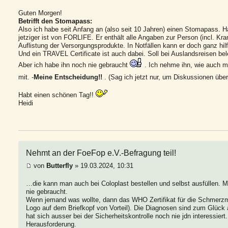
Guten Morgen!
Betrifft den Stomapass:
Also ich habe seit Anfang an (also seit 10 Jahren) einen Stomapass. Ha
jetziger ist von FORLIFE. Er enthält alle Angaben zur Person (incl. K
Auflistung der Versorgungsprodukte. In Notfällen kann er doch ganz hilf
Und ein TRAVEL Certificate ist auch dabei. Soll bei Auslandsreisen 
Aber ich habe ihn noch nie gebraucht
. Ich nehme ihn, wie auch m
mit. -
Meine Entscheidung!!
. (Sag ich jetzt nur, um Diskussionen übe
Habt einen schönen Tag!!
Heidi
Nehmt an der FoeFop e.V.-Befragung teil!
von
Butterfly
» 19.03.2024, 10:31
…die kann man auch bei Coloplast bestellen und selbst ausfüllen. M
nie gebraucht.
Wenn jemand was wollte, dann das WHO Zertifikat für die Schmerzmit
Logo auf dem Briefkopf von Vorteil). Die Diagnosen sind zum Glück a
hat sich ausser bei der Sicherheitskontrolle noch nie jdn interessie
Herausforderung.