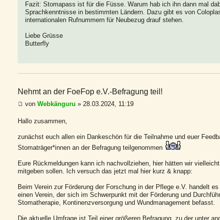
Fazit: Stomapass ist für die Füsse. Warum hab ich ihn dann mal dabei
Sprachkenntnisse in bestimmten Ländern. Dazu gibt es von Coloplast
internationalen Rufnummern für Neubezug drauf stehen.
Liebe Grüsse
Butterfly
Nehmt an der FoeFop e.V.-Befragung teil!
von
Webkänguru
» 28.03.2024, 11:19
Hallo zusammen,
zunächst euch allen ein Dankeschön für die Teilnahme und euer Feedb
Stomaträger*innen an der Befragung teilgenommen
Eure Rückmeldungen kann ich nachvollziehen, hier hätten wir vielleich
mitgeben sollen. Ich versuch das jetzt mal hier kurz & knapp:
Beim Verein zur Förderung der Forschung in der Pflege e.V. handelt e
einen Verein, der sich im Schwerpunkt mit der Förderung und Durchf
Stomatherapie, Kontinenzversorgung und Wundmanagement befasst.
Die aktuelle Umfrage ist Teil einer größeren Befragung, zu der unter 