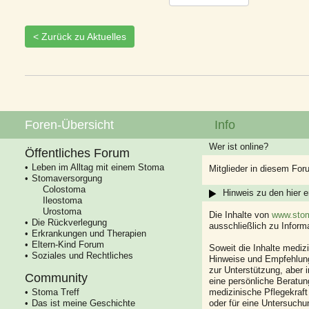
< Zurück zu Aktuelles
Foren-Übersicht
Info
Wer ist online?
Öffentliches Forum
Leben im Alltag mit einem Stoma
Mitglieder in diesem For
Stomaversorgung
Colostoma
Hinweis zu den hier e
Ileostoma
Urostoma
Die Inhalte von
www.stom
Die Rückverlegung
ausschließlich zu Infor
Erkrankungen und Therapien
Eltern-Kind Forum
Soweit die Inhalte mediz
Soziales und Rechtliches
Hinweise und Empfehlung
zur Unterstützung, aber i
Community
eine persönliche Beratung
Stoma Treff
medizinische Pflegekraft
Das ist meine Geschichte
oder für eine Untersuch