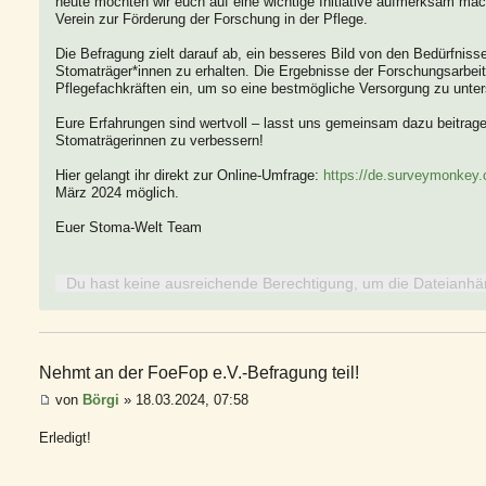
heute möchten wir euch auf eine wichtige Initiative aufmerksam ma
Verein zur Förderung der Forschung in der Pflege.
Die Befragung zielt darauf ab, ein besseres Bild von den Bedürfnis
Stomaträger*innen zu erhalten. Die Ergebnisse der Forschungsarbeit f
Pflegefachkräften ein, um so eine bestmögliche Versorgung zu unter
Eure Erfahrungen sind wertvoll – lasst uns gemeinsam dazu beitrag
Stomaträgerinnen zu verbessern!
Hier gelangt ihr direkt zur Online-Umfrage:
https://de.surveymonkey
März 2024 möglich.
Euer Stoma-Welt Team
Du hast keine ausreichende Berechtigung, um die Dateianhä
Nehmt an der FoeFop e.V.-Befragung teil!
von
Börgi
» 18.03.2024, 07:58
Erledigt!