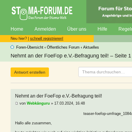
Home
Anmelden
Über uns
Hilfe
Regel
Neu hier? |
schnell registrieren!
Foren-Übersicht
‹
Öffentliches Forum
‹
Aktuelles
Nehmt an der FoeFop e.V.-Befragung teil! – Seite 1
Antwort erstellen
Nehmt an der FoeFop e.V.-Befragung teil!
von
Webkänguru
» 17.03.2024, 16:48
teaser-foefop-umfrage_1084
Hallo alle zusammen,