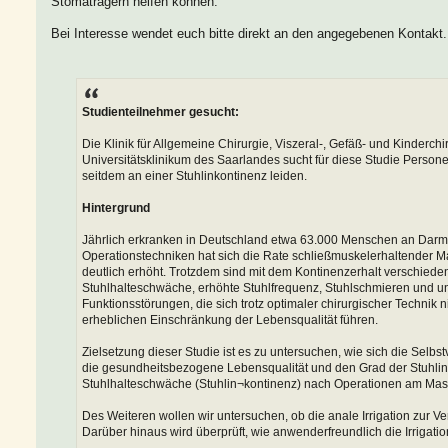
Stomaträgern helfen können.
Bei Interesse wendet euch bitte direkt an den angegebenen Kontakt.
Studienteilnehmer gesucht:
Die Klinik für Allgemeine Chirurgie, Viszeral-, Gefäß- und Kinderchi
Universitätsklinikum des Saarlandes sucht für diese Studie Perso
seitdem an einer Stuhlinkontinenz leiden.
Hintergrund
Jährlich erkranken in Deutschland etwa 63.000 Menschen an Darm
Operationstechniken hat sich die Rate schließmuskelerhaltender M
deutlich erhöht. Trotzdem sind mit dem Kontinenzerhalt verschied
Stuhlhalteschwäche, erhöhte Stuhlfrequenz, Stuhlschmieren und un
Funktionsstörungen, die sich trotz optimaler chirurgischer Technik 
erheblichen Einschränkung der Lebensqualität führen.
Zielsetzung dieser Studie ist es zu untersuchen, wie sich die Selbst
die gesundheitsbezogene Lebensqualität und den Grad der Stuhlin
Stuhlhalteschwäche (Stuhlin¬kontinenz) nach Operationen am Mas
Des Weiteren wollen wir untersuchen, ob die anale Irrigation zur Ver
Darüber hinaus wird überprüft, wie anwenderfreundlich die Irrigati