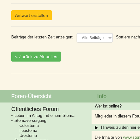
Antwort erstellen
Beiträge der letzten Zeit anzeigen:
Sortiere nach
< Zurück zu Aktuelles
Foren-Übersicht
Info
Wer ist online?
Öffentliches Forum
Leben im Alltag mit einem Stoma
Mitglieder in diesem For
Stomaversorgung
Colostoma
Hinweis zu den hier e
Ileostoma
Urostoma
Die Inhalte von
www.stom