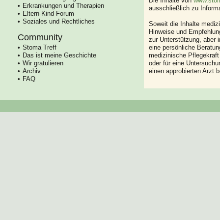
Die Inhalte von
www.stom
Erkrankungen und Therapien
ausschließlich zu Infor
Eltern-Kind Forum
Soziales und Rechtliches
Soweit die Inhalte mediz
Hinweise und Empfehlung
Community
zur Unterstützung, aber i
Stoma Treff
eine persönliche Beratung
Das ist meine Geschichte
medizinische Pflegekraft
Wir gratulieren
oder für eine Untersuch
Archiv
einen approbierten Arzt 
FAQ