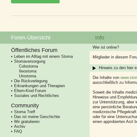
Foren-Übersicht
Info
Wer ist online?
Öffentliches Forum
Leben im Alltag mit einem Stoma
Mitglieder in diesem For
Stomaversorgung
Colostoma
Hinweis zu den hier e
Ileostoma
Urostoma
Die Inhalte von
www.stom
Die Rückverlegung
ausschließlich zu Infor
Erkrankungen und Therapien
Eltern-Kind Forum
Soweit die Inhalte mediz
Soziales und Rechtliches
Hinweise und Empfehlung
zur Unterstützung, aber i
Community
eine persönliche Beratung
Stoma Treff
medizinische Pflegekraft
Das ist meine Geschichte
oder für eine Untersuch
Wir gratulieren
einen approbierten Arzt 
Archiv
FAQ