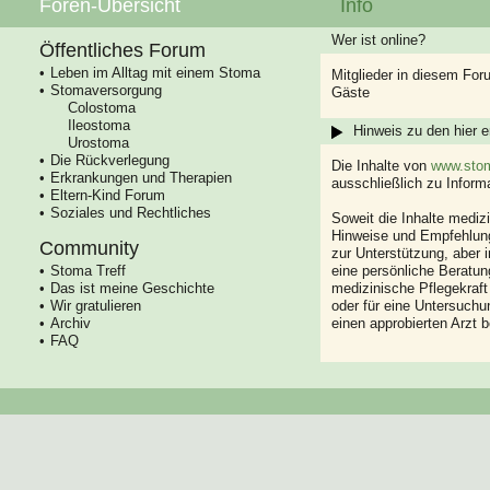
Foren-Übersicht
Info
Wer ist online?
Öffentliches Forum
Leben im Alltag mit einem Stoma
Mitglieder in diesem For
Stomaversorgung
Gäste
Colostoma
Ileostoma
Hinweis zu den hier e
Urostoma
Die Rückverlegung
Die Inhalte von
www.stom
Erkrankungen und Therapien
ausschließlich zu Infor
Eltern-Kind Forum
Soziales und Rechtliches
Soweit die Inhalte mediz
Hinweise und Empfehlung
Community
zur Unterstützung, aber i
Stoma Treff
eine persönliche Beratung
Das ist meine Geschichte
medizinische Pflegekraft
Wir gratulieren
oder für eine Untersuch
Archiv
einen approbierten Arzt 
FAQ