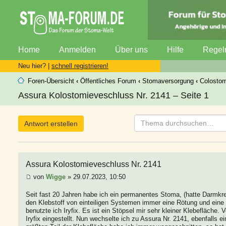
Home
Anmelden
Über uns
Hilfe
Regel
Neu hier? |
schnell registrieren!
Foren-Übersicht
‹
Öffentliches Forum
‹
Stomaversorgung
‹
Colosto
Assura Kolostomieveschluss Nr. 2141 – Seite 1
Antwort erstellen
Assura Kolostomieveschluss Nr. 2141
von
Wigge
» 29.07.2023, 10:50
Seit fast 20 Jahren habe ich ein permanentes Stoma, (hatte Darmkreb
den Klebstoff von einteiligen Systemen immer eine Rötung und eine
benutzte ich Iryfix. Es ist ein Stöpsel mir sehr kleiner Klebefläche. 
Iryfix eingestellt. Nun wechselte ich zu Assura Nr. 2141, ebenfalls e