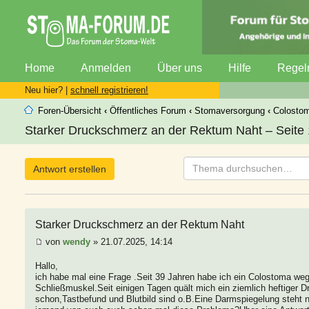
Home
Anmelden
Über uns
Hilfe
Regel
Neu hier? |
schnell registrieren!
Foren-Übersicht
‹
Öffentliches Forum
‹
Stomaversorgung
‹
Colosto
Starker Druckschmerz an der Rektum Naht – Seite 
Antwort erstellen
Starker Druckschmerz an der Rektum Naht
von
wendy
» 21.07.2025, 14:14
Hallo,
ich habe mal eine Frage .Seit 39 Jahren habe ich ein Colostoma we
Schließmuskel.Seit einigen Tagen quält mich ein ziemlich heftige
schon,Tastbefund und Blutbild sind o.B.Eine Darmspiegelung steht n