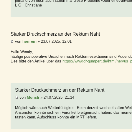
jemand von euch auch schon mal diese Probleme?Uber eine Antwort 
L G . Christiane
Starker Druckschmerz an der Rektum Naht
von
herirein
» 23.07.2025, 12:01
Hallo Wendy,
häufige postoperative Ursachen nach Rektumresektionen sind Pudendu
Lies bitte den Artikel über das
https://www.dr-gumpert.de/html/nervus_p .
Starker Druckschmerz an der Rektum Naht
von
Monsti
» 24.07.2025, 21:14
Möglich wäre auch Wetterfühligkeit. Beim derzeit wechselhaften Wett
Ansonsten könnte sich ein Furunkel breitgemacht haben, das moment
tasten kann. Aufschluss könnte ein MRT liefern.