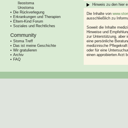
Ileostoma
Hinweis zu den hier e
Urostoma
Die Rückverlegung
Die Inhalte von
www.stom
Erkrankungen und Therapien
ausschließlich zu Infor
Eltern-Kind Forum
Soziales und Rechtliches
Soweit die Inhalte mediz
Hinweise und Empfehlung
Community
zur Unterstützung, aber i
Stoma Treff
eine persönliche Beratung
Das ist meine Geschichte
medizinische Pflegekraft
Wir gratulieren
oder für eine Untersuch
Archiv
einen approbierten Arzt 
FAQ