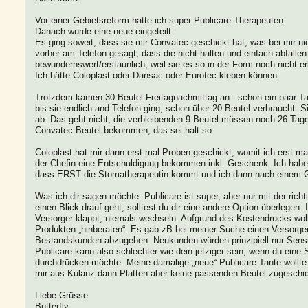
Vor einer Gebietsreform hatte ich super Publicare-Therapeuten.
Danach wurde eine neue eingeteilt.
Es ging soweit, dass sie mir Convatec geschickt hat, was bei mir nic
vorher am Telefon gesagt, dass die nicht halten und einfach abfall
bewundernswert/erstaunlich, weil sie es so in der Form noch nicht er
Ich hätte Coloplast oder Dansac oder Eurotec kleben können.
Trotzdem kamen 30 Beutel Freitagnachmittag an - schon ein paar Tag
bis sie endlich and Telefon ging, schon über 20 Beutel verbraucht. 
ab: Das geht nicht, die verbleibenden 9 Beutel müssen noch 26 Tage
Convatec-Beutel bekommen, das sei halt so.
Coloplast hat mir dann erst mal Proben geschickt, womit ich erst m
der Chefin eine Entschuldigung bekommen inkl. Geschenk. Ich habe
dass ERST die Stomatherapeutin kommt und ich dann nach einem G
Was ich dir sagen möchte: Publicare ist super, aber nur mit der ric
einen Blick drauf geht, solltest du dir eine andere Option überlegen.
Versorger klappt, niemals wechseln. Aufgrund des Kostendrucks wo
Produkten „hinberaten“. Es gab zB bei meiner Suche einen Versorger
Bestandskunden abzugeben. Neukunden würden prinzipiell nur Sensu
Publicare kann also schlechter wie dein jetziger sein, wenn du eine 
durchdrücken möchte. Meine damalige „neue“ Publicare-Tante wollte
mir aus Kulanz dann Platten aber keine passenden Beutel zugeschic
Liebe Grüsse
Butterfly