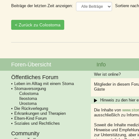
Beiträge der letzten Zeit anzeigen:
Sortiere nach
< Zurück zu Colostoma
Foren-Übersicht
Info
Wer ist online?
Öffentliches Forum
Leben im Alltag mit einem Stoma
Mitglieder in diesem For
Stomaversorgung
Gäste
Colostoma
Ileostoma
Hinweis zu den hier e
Urostoma
Die Rückverlegung
Die Inhalte von
www.stom
Erkrankungen und Therapien
ausschließlich zu Infor
Eltern-Kind Forum
Soziales und Rechtliches
Soweit die Inhalte mediz
Hinweise und Empfehlung
Community
zur Unterstützung, aber i