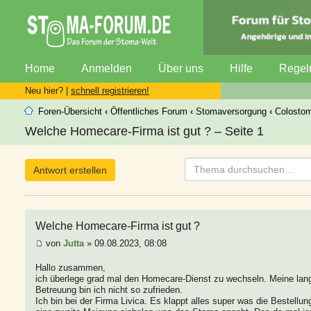
Home
Anmelden
Über uns
Hilfe
Regel
Neu hier? |
schnell registrieren!
Foren-Übersicht
‹
Öffentliches Forum
‹
Stomaversorgung
‹
Colosto
Welche Homecare-Firma ist gut ? – Seite 1
Antwort erstellen
Welche Homecare-Firma ist gut ?
von
Jutta
» 09.08.2023, 08:08
Hallo zusammen,
ich überlege grad mal den Homecare-Dienst zu wechseln. Meine langl
Betreuung bin ich nicht so zufrieden.
Ich bin bei der Firma Livica. Es klappt alles super was die Bestellu