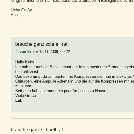
klingt für mich eher harmlos. Dass das Stoma beim Reinigen blutet, is
Liebe Grüße
Angie
brauche ganz schnell rat
von
Erik
» 18.11.2009, 09:22
Hallo Keks
Ich hab mir mal die Schleimhaut am frisch operierten Stoma eingeriss
bedrohlich ist.
Das bekommst du am besten mit Kompressen die man in eiskaltes Wa
Chirurgen, eine Ampulle Adrenalin und die auf die Kompressen mit e
zu bluten.
Seit dem hab ich immer ein paar Ampullen zu Hause
Viele Grüße
Erik
brauche ganz schnell rat