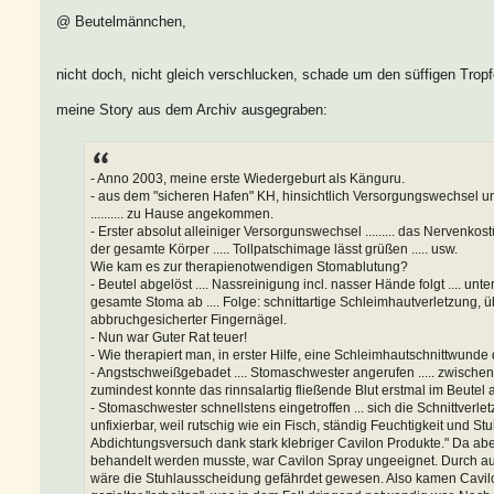
@ Beutelmännchen,
nicht doch, nicht gleich verschlucken, schade um den süffigen Trop
meine Story aus dem Archiv ausgegraben:
- Anno 2003, meine erste Wiedergeburt als Känguru.
- aus dem "sicheren Hafen" KH, hinsichtlich Versorgungswechsel u
.......... zu Hause angekommen.
- Erster absolut alleiniger Versorgunswechsel ......... das Nervenkostüm
der gesamte Körper ..... Tollpatschimage lässt grüßen ..... usw.
Wie kam es zur therapienotwendigen Stomablutung?
- Beutel abgelöst .... Nassreinigung incl. nasser Hände folgt .... un
gesamte Stoma ab .... Folge: schnittartige Schleimhautverletzung, 
abbruchgesicherter Fingernägel.
- Nun war Guter Rat teuer!
- Wie therapiert man, in erster Hilfe, eine Schleimhautschnittwun
- Angstschweißgebadet .... Stomaschwester angerufen ..... zwischenze
zumindest konnte das rinnsalartig fließende Blut erstmal im Beute
- Stomaschwester schnellstens eingetroffen ... sich die Schnittverle
unfixierbar, weil rutschig wie ein Fisch, ständig Feuchtigkeit und 
Abdichtungsversuch dank stark klebriger Cavilon Produkte." Da a
behandelt werden musste, war Cavilon Spray ungeeignet. Durch auf
wäre die Stuhlausscheidung gefährdet gewesen. Also kamen Cavilon