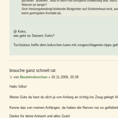
gezielter "arbeiten", was in dem Fall dringend notwendig war. Nach
Warum so lange?
Sich Heilungsbedingt bildende Blutgrinter auf Schleimhaut sind, au
beim geringsten Kontakt ab.
@ Keks,
wie geht es Deinem Sohn?
Tschüüüss.hoffe.dem.kekschen.kann.mit.vorgeschlagenen.tipps.geh
brauche ganz schnell rat
von
Beutelmännchen
» 20.11.2009, 20:28
Hallo Silke!
Meine Güte da hast du dich ja von Anfang an richtig ins Zeug gelegt! A
Kenne das von meinen Anfängen, da haben die Nerven nur so geflatter
Danke für deine Antwort und alles Gute!