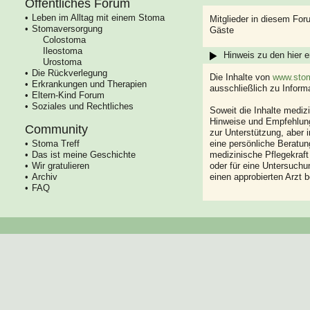
Öffentliches Forum
Leben im Alltag mit einem Stoma
Mitglieder in diesem For
Stomaversorgung
Gäste
Colostoma
Ileostoma
Hinweis zu den hier e
Urostoma
Die Rückverlegung
Die Inhalte von
www.stom
Erkrankungen und Therapien
ausschließlich zu Infor
Eltern-Kind Forum
Soziales und Rechtliches
Soweit die Inhalte mediz
Hinweise und Empfehlung
Community
zur Unterstützung, aber i
Stoma Treff
eine persönliche Beratung
Das ist meine Geschichte
medizinische Pflegekraft
Wir gratulieren
oder für eine Untersuch
Archiv
einen approbierten Arzt 
FAQ