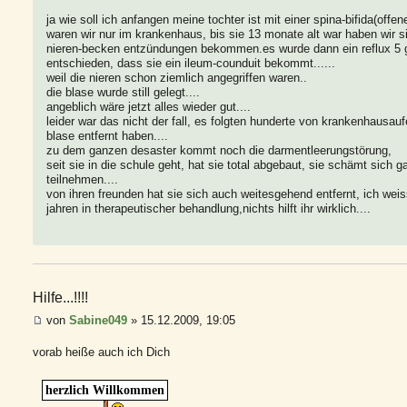
ja wie soll ich anfangen meine tochter ist mit einer spina-bifida(offe
waren wir nur im krankenhaus, bis sie 13 monate alt war haben wir sie
nieren-becken entzündungen bekommen.es wurde dann ein reflux 5 gr
entschieden, dass sie ein ileum-counduit bekommt......
weil die nieren schon ziemlich angegriffen waren..
die blase wurde still gelegt....
angeblich wäre jetzt alles wieder gut....
leider war das nicht der fall, es folgten hunderte von krankenhausauf
blase entfernt haben....
zu dem ganzen desaster kommt noch die darmentleerungstörung,
seit sie in die schule geht, hat sie total abgebaut, sie schämt sich g
teilnehmen....
von ihren freunden hat sie sich auch weitesgehend entfernt, ich weiss
jahren in therapeutischer behandlung,nichts hilft ihr wirklich....
Hilfe...!!!!
von
Sabine049
» 15.12.2009, 19:05
vorab heiße auch ich Dich
herzlich Willkommen