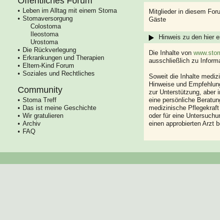
Öffentliches Forum
Leben im Alltag mit einem Stoma
Mitglieder in diesem For
Stomaversorgung
Gäste
Colostoma
Ileostoma
Hinweis zu den hier e
Urostoma
Die Rückverlegung
Die Inhalte von
www.stom
Erkrankungen und Therapien
ausschließlich zu Infor
Eltern-Kind Forum
Soziales und Rechtliches
Soweit die Inhalte mediz
Hinweise und Empfehlung
Community
zur Unterstützung, aber i
Stoma Treff
eine persönliche Beratung
Das ist meine Geschichte
medizinische Pflegekraft
Wir gratulieren
oder für eine Untersuch
Archiv
einen approbierten Arzt 
FAQ