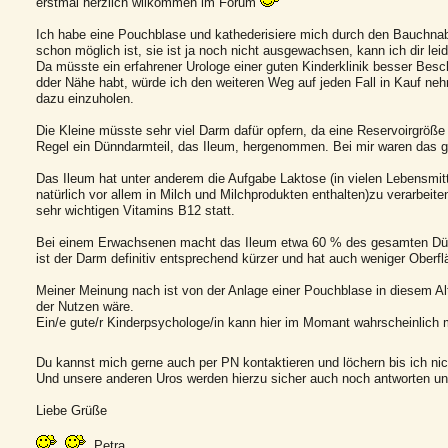
erstmal herzlich wilkommen im Forum
Ich habe eine Pouchblase und kathederisiere mich durch den Bauchnabe
schon möglich ist, sie ist ja noch nicht ausgewachsen, kann ich dir lei
Da müsste ein erfahrener Urologe einer guten Kinderklinik besser Besche
dder Nähe habt, würde ich den weiteren Weg auf jeden Fall in Kauf neh
dazu einzuholen.
Die Kleine müsste sehr viel Darm dafür opfern, da eine Reservoirgröße 
Regel ein Dünndarmteil, das Ileum, hergenommen. Bei mir waren das 
Das Ileum hat unter anderem die Aufgabe Laktose (in vielen Lebensmit
natürlich vor allem in Milch und Milchprodukten enthalten)zu verarbeite
sehr wichtigen Vitamins B12 statt.
Bei einem Erwachsenen macht das Ileum etwa 60 % des gesamten Dünn
ist der Darm definitiv entsprechend kürzer und hat auch weniger Oberfl
Meiner Meinung nach ist von der Anlage einer Pouchblase in diesem Al
der Nutzen wäre.
Ein/e gute/r Kinderpsychologe/in kann hier im Momant wahrscheinlich 
Du kannst mich gerne auch per PN kontaktieren und löchern bis ich n
Und unsere anderen Uros werden hierzu sicher auch noch antworten un
Liebe Grüße
Petra