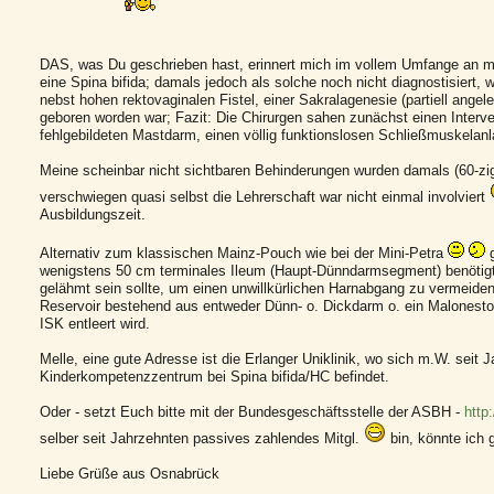
DAS, was Du geschrieben hast, erinnert mich im vollem Umfange an me
eine Spina bifida; damals jedoch als solche noch nicht diagnostisiert, w
nebst hohen rektovaginalen Fistel, einer Sakralagenesie (partiell angele
geboren worden war; Fazit: Die Chirurgen sahen zunächst einen Interv
fehlgebildeten Mastdarm, einen völlig funktionslosen Schließmuskelanla
Meine scheinbar nicht sichtbaren Behinderungen wurden damals (60-zig
verschwiegen quasi selbst die Lehrerschaft war nicht einmal involviert
Ausbildungszeit.
Alternativ zum klassischen Mainz-Pouch wie bei der Mini-Petra
g
wenigstens 50 cm terminales Ileum (Haupt-Dünndarmsegment) benötigt
gelähmt sein sollte, um einen unwillkürlichen Harnabgang zu vermeiden 
Reservoir bestehend aus entweder Dünn- o. Dickdarm o. ein Malonestom
ISK entleert wird.
Melle, eine gute Adresse ist die Erlanger Uniklinik, wo sich m.W. seit J
Kinderkompetenzzentrum bei Spina bifida/HC befindet.
Oder - setzt Euch bitte mit der Bundesgeschäftsstelle der ASBH -
http
selber seit Jahrzehnten passives zahlendes Mitgl.
bin, könnte ich g
Liebe Grüße aus Osnabrück