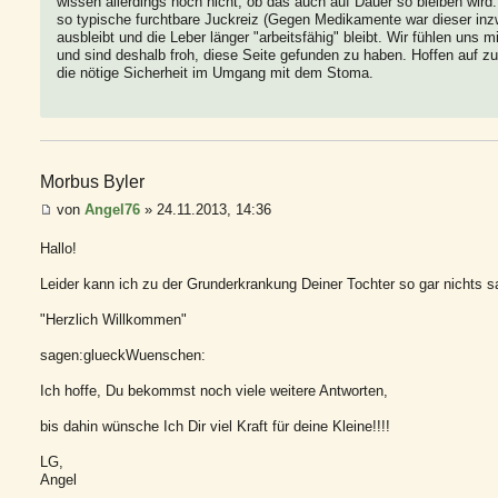
wissen allerdings noch nicht, ob das auch auf Dauer so bleiben wird.
so typische furchtbare Juckreiz (Gegen Medikamente war dieser inzw
ausbleibt und die Leber länger "arbeitsfähig" bleibt. Wir fühlen uns
und sind deshalb froh, diese Seite gefunden zu haben. Hoffen auf z
die nötige Sicherheit im Umgang mit dem Stoma.
Morbus Byler
von
Angel76
» 24.11.2013, 14:36
Hallo!
Leider kann ich zu der Grunderkrankung Deiner Tochter so gar nichts sa
"Herzlich Willkommen"
sagen:glueckWuenschen:
Ich hoffe, Du bekommst noch viele weitere Antworten,
bis dahin wünsche Ich Dir viel Kraft für deine Kleine!!!!
LG,
Angel