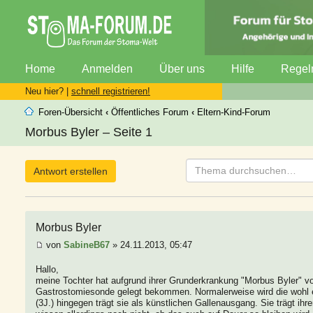
Home
Anmelden
Über uns
Hilfe
Regel
Neu hier? |
schnell registrieren!
Foren-Übersicht
‹
Öffentliches Forum
‹
Eltern-Kind-Forum
Morbus Byler – Seite 1
Antwort erstellen
Morbus Byler
von
SabineB67
» 24.11.2013, 05:47
Hallo,
meine Tochter hat aufgrund ihrer Grunderkrankung "Morbus Byler" v
Gastrostomiesonde gelegt bekommen. Normalerweise wird die wohl 
(3J.) hingegen trägt sie als künstlichen Gallenausgang. Sie trägt ihr