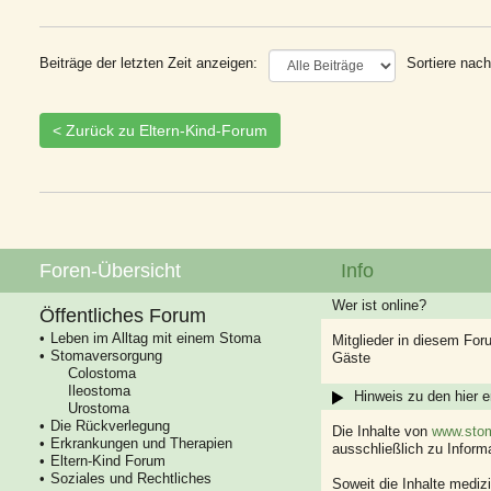
Beiträge der letzten Zeit anzeigen:
Sortiere nach
< Zurück zu Eltern-Kind-Forum
Foren-Übersicht
Info
Wer ist online?
Öffentliches Forum
Leben im Alltag mit einem Stoma
Mitglieder in diesem For
Stomaversorgung
Gäste
Colostoma
Ileostoma
Hinweis zu den hier e
Urostoma
Die Rückverlegung
Die Inhalte von
www.stom
Erkrankungen und Therapien
ausschließlich zu Infor
Eltern-Kind Forum
Soziales und Rechtliches
Soweit die Inhalte mediz