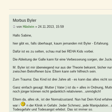
Morbus Byler
von
Häslein
» 24.11.2013, 15:59
Hallo Sabine,
hier gibt es, falls überhaupt, kaum jemanden mit Byler - Erfahrung.
Dafür ist es zu selten, schau mal bei REHA Kids vorbei.
Die Ableitung der Galle kann für eine Verbesserung sorgen, der Juckre
M. Byler ist mir überwiegend nur aus der Theorie bekannt, bisher nu
zwischen Betroffenen bzw. Eltern kann sehr hilfreich sein.
Zum Trauma: Das Kind ist drei Jahre alt - es kann das alles nicht so 
Ganz einfach gesagt: Mutter ( Vater ) ist da = alles in Ordnung, Mut
noch jünger können nicht gedanklich relativieren...unmöglich!
Eltern da, alles ok, ist der Normalzustand. Nun hat Dein Kind erfah
war i
n der Klinik in Gefahr. Jeder Schmerz, jede Manipulation...a
Todesgefahr und Todesangst erlebst. Das ist immer so.