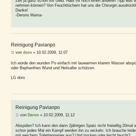
Zeit ja ganz schön ins Geld. Habt Ihr noch einen anderen Tipp was 
nehmen können? Von Feuchttüchern hat uns die Chirurgin ausdrückli
Danke!
-Derons Mama-
Reinigung Pavianpo
von
doro
» 10.02.2009, 11:07
Ich würde den wunden Po einfach mit lauwarmen klarem Wasser abspüle
oder Bephanthen Wund und Heilsalbe schützen.
LG doro
Reinigung Pavianpo
von
Deron
» 10.02.2009, 11:12
Abspülen? Ich kann den dann 2jährigen Spatz nicht freiwillig 20mal 
schon jedes Mal ein Kampf werden ihn zu wickeln. Ich brauche leide
mit weichem Toilettenpapier aus? Und trocken oder leicht feucht?