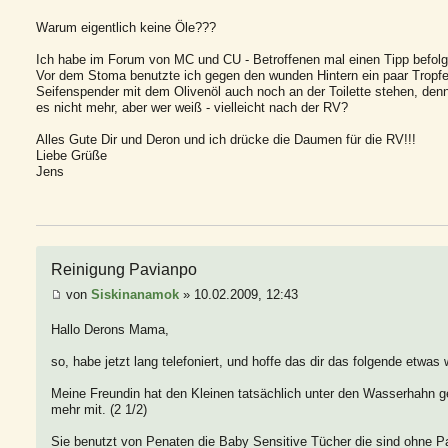
Warum eigentlich keine Öle???
Ich habe im Forum von MC und CU - Betroffenen mal einen Tipp befolgt.
Vor dem Stoma benutzte ich gegen den wunden Hintern ein paar Tropfen
Seifenspender mit dem Olivenöl auch noch an der Toilette stehen, denn
es nicht mehr, aber wer weiß - vielleicht nach der RV?
Alles Gute Dir und Deron und ich drücke die Daumen für die RV!!!
Liebe Grüße
Jens
Reinigung Pavianpo
von
Siskinanamok
» 10.02.2009, 12:43
Hallo Derons Mama,
so, habe jetzt lang telefoniert, und hoffe das dir das folgende etwas we
Meine Freundin hat den Kleinen tatsächlich unter den Wasserhahn geh
mehr mit. (2 1/2)
Sie benutzt von Penaten die Baby Sensitive Tücher die sind ohne Pa