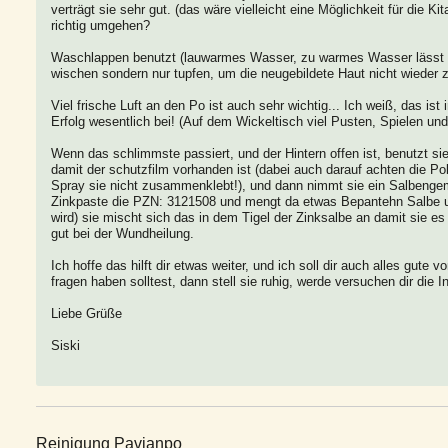
verträgt sie sehr gut. (das wäre vielleicht eine Möglichkeit für die Ki
richtig umgehen?
Waschlappen benutzt (lauwarmes Wasser, zu warmes Wasser lässt di
wischen sondern nur tupfen, um die neugebildete Haut nicht wieder z
Viel frische Luft an den Po ist auch sehr wichtig... Ich weiß, das is
Erfolg wesentlich bei! (Auf dem Wickeltisch viel Pusten, Spielen und 
Wenn das schlimmste passiert, und der Hintern offen ist, benutzt s
damit der schutzfilm vorhanden ist (dabei auch darauf achten die P
Spray sie nicht zusammenklebt!), und dann nimmt sie ein Salbenge
Zinkpaste die PZN: 3121508 und mengt da etwas Bepantehn Salbe unte
wird) sie mischt sich das in dem Tigel der Zinksalbe an damit sie e
gut bei der Wundheilung.
Ich hoffe das hilft dir etwas weiter, und ich soll dir auch alles gut
fragen haben solltest, dann stell sie ruhig, werde versuchen dir die 
Liebe Grüße
Siski
Reinigung Pavianpo