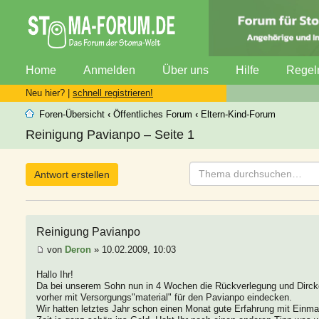
Home
Anmelden
Über uns
Hilfe
Regel
Neu hier? |
schnell registrieren!
Foren-Übersicht
‹
Öffentliches Forum
‹
Eltern-Kind-Forum
Reinigung Pavianpo – Seite 1
Antwort erstellen
Reinigung Pavianpo
von
Deron
» 10.02.2009, 10:03
Hallo Ihr!
Da bei unserem Sohn nun in 4 Wochen die Rückverlegung und Dirckda
vorher mit Versorgungs"material" für den Pavianpo eindecken.
Wir hatten letztes Jahr schon einen Monat gute Erfahrung mit Einm