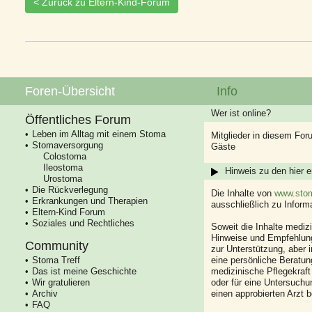
< Zurück zu Eltern-Kind-Forum
Foren-Übersicht
Info
Wer ist online?
Öffentliches Forum
Leben im Alltag mit einem Stoma
Mitglieder in diesem For
Stomaversorgung
Gäste
Colostoma
Ileostoma
Hinweis zu den hier e
Urostoma
Die Rückverlegung
Die Inhalte von
www.stom
Erkrankungen und Therapien
ausschließlich zu Infor
Eltern-Kind Forum
Soziales und Rechtliches
Soweit die Inhalte mediz
Hinweise und Empfehlung
Community
zur Unterstützung, aber i
Stoma Treff
eine persönliche Beratung
Das ist meine Geschichte
medizinische Pflegekraft
Wir gratulieren
oder für eine Untersuch
Archiv
einen approbierten Arzt 
FAQ