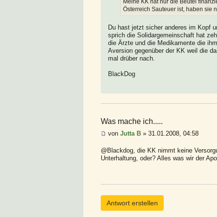
Meine KK hat nur die Beutel finanzi
Österreich Sauteuer ist, haben sie ni
Du hast jetzt sicher anderes im Kopf 
sprich die Solidargemeinschaft hat z
die Ärzte und die Medikamente die ihm
Aversion gegenüber der KK weil die da
mal drüber nach.
BlackDog
Was mache ich.....
von
Jutta B
» 31.01.2008, 04:58
@Blackdog, die KK nimmt keine Versorgun
Unterhaltung, oder? Alles was wir der Apo
Antwort erstellen