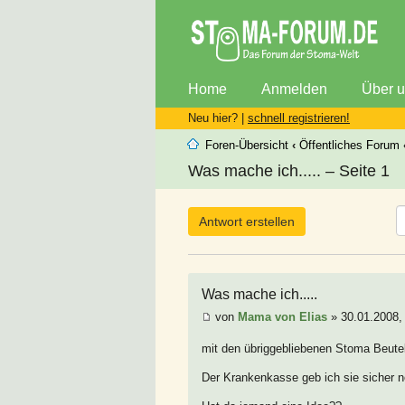
Home
Anmelden
Über 
Neu hier? |
schnell registrieren!
Foren-Übersicht
‹
Öffentliches Forum
Was mache ich..... – Seite 1
Antwort erstellen
Was mache ich.....
von
Mama von Elias
» 30.01.2008,
mit den übriggebliebenen Stoma Beute
Der Krankenkasse geb ich sie sicher n