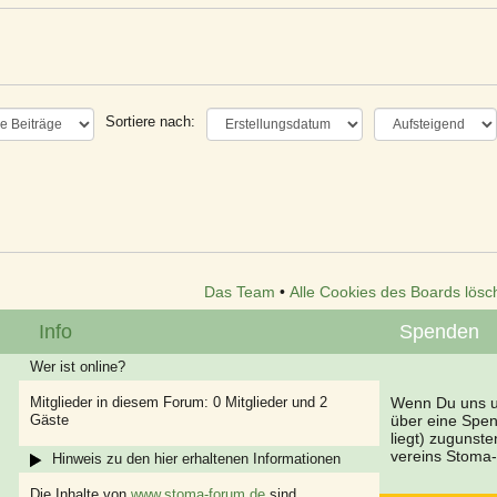
Sortiere nach:
Das Team
•
Alle Cookies des Boards lösc
Info
Spenden
Wer ist online?
Mitglieder in diesem Forum: 0 Mitglieder und 2
Wenn Du uns un
Gäste
über eine Spe
liegt) zugunst
vereins Stoma-
Hinweis zu den hier erhaltenen Informationen
Die Inhalte von
www.stoma-forum.de
sind