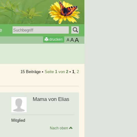
e
A
A
drucken
A
15 Beiträge •
Seite
1
von
2
•
1
,
2
Mama von Elias
Mitglied
Nach oben