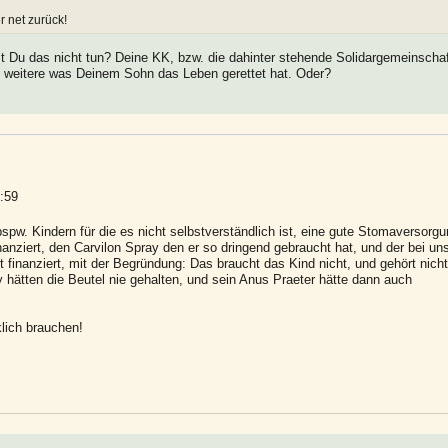
r net zurück!
Du das nicht tun? Deine KK, bzw. die dahinter stehende Solidargemeinschaf
es weitere was Deinem Sohn das Leben gerettet hat. Oder?
:59
spw. Kindern für die es nicht selbstverständlich ist, eine gute Stomaversorg
anziert, den Carvilon Spray den er so dringend gebraucht hat, und der bei un
ht finanziert, mit der Begründung: Das braucht das Kind nicht, und gehört nicht
hätten die Beutel nie gehalten, und sein Anus Praeter hätte dann auch
klich brauchen!