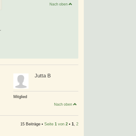
Nach oben
´
Jutta B
Mitglied
Nach oben
15 Beiträge •
Seite
1
von
2
•
1
,
2