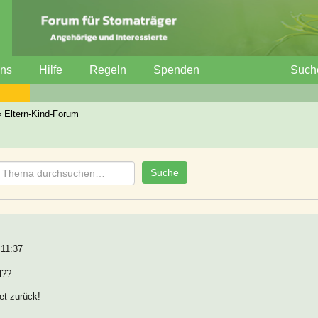
uns
Hilfe
Regeln
Spenden
Such
‹
Eltern-Kind-Forum
 11:37
l??
et zurück!