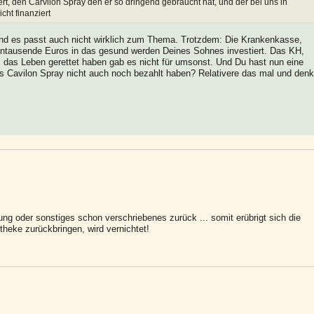
ert, den Carvilon Spray den er so dringend gebraucht hat, und der bei uns in
cht finanziert
und es passt auch nicht wirklich zum Thema. Trotzdem: Die Krankenkasse,
ehntausende Euros in das gesund werden Deines Sohnes investiert. Das KH,
 das Leben gerettet haben gab es nicht für umsonst. Und Du hast nun eine
s Cavilon Spray nicht auch noch bezahlt haben? Relativere das mal und denk
g oder sonstiges schon verschriebenes zurück ... somit erübrigt sich die
theke zurückbringen, wird vernichtet!