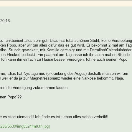
 20:13
 funktioniert alles sehr gut. Elias hat total schönen Stuhl, keine Verstopfung
oten Popo, aber wir tun alles dafür das es gut wird. Er bekommt 2 mal am Tag
halbe- Stunde gewickelt, mit Kamille gereinigt und mit Dermilon/Calendula/oder
nen Fleckerl bedeckt. Ein paarmal am Tag lasse ich ihn auch mal ne Stunde
. Ich kann ihn einfach zu Hause besser versorgen, föhne auch seinen Popo
leme, Elias hat Nystagumus (erkrankung des Auges) deshalb müssen wir am
H weil er da ja zur Magnetressonanz wieder eine Narkose bekommt. Naja,
enen die Versorgung zukommmen lassen.
fenen Popo`??
e es stört niemand!! Ich finde es ist schon alles schön verheilt!!
g235/5630/img5524fm9.th.jpg]