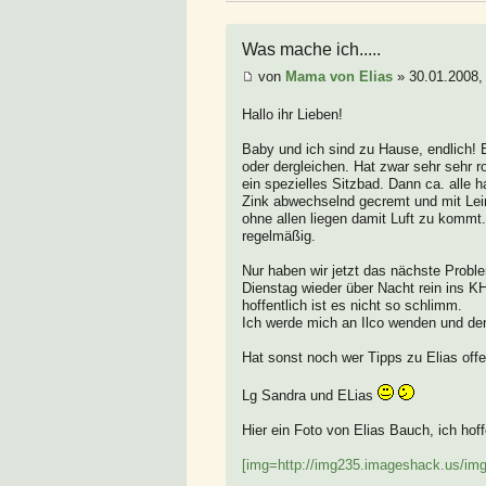
Was mache ich.....
von
Mama von Elias
» 30.01.2008,
Hallo ihr Lieben!
Baby und ich sind zu Hause, endlich! Es
oder dergleichen. Hat zwar sehr sehr r
ein spezielles Sitzbad. Dann ca. alle 
Zink abwechselnd gecremt und mit Lei
ohne allen liegen damit Luft zu kommt
regelmäßig.
Nur haben wir jetzt das nächste Prob
Dienstag wieder über Nacht rein ins K
hoffentlich ist es nicht so schlimm.
Ich werde mich an Ilco wenden und d
Hat sonst noch wer Tipps zu Elias of
Lg Sandra und ELias
Hier ein Foto von Elias Bauch, ich hoff
[img=http://img235.imageshack.us/im