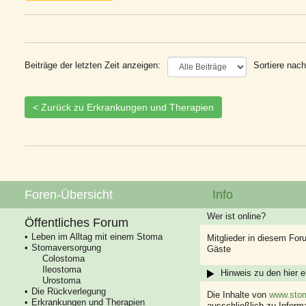
Beiträge der letzten Zeit anzeigen:
Sortiere nach
< Zurück zu Erkrankungen und Therapien
Foren-Übersicht
Info
Wer ist online?
Öffentliches Forum
Leben im Alltag mit einem Stoma
Mitglieder in diesem For
Stomaversorgung
Gäste
Colostoma
Ileostoma
Hinweis zu den hier e
Urostoma
Die Rückverlegung
Die Inhalte von
www.stom
Erkrankungen und Therapien
ausschließlich zu Infor