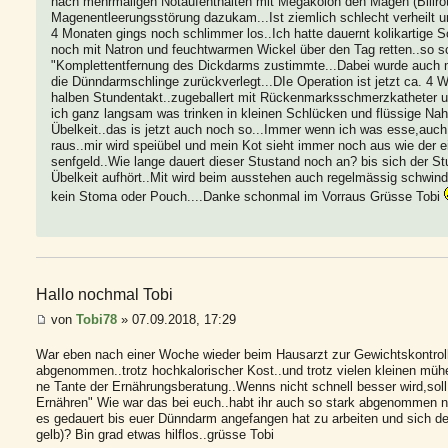
nach mehrmaligen Notaufenthalten mit Megakolon den Magen (Billro
Magenentleerungsstörung dazukam...Ist ziemlich schlecht verheilt u
4 Monaten gings noch schlimmer los..Ich hatte dauernt kolikartige
noch mit Natron und feuchtwarmen Wickel über den Tag retten..so 
"Komplettentfernung des Dickdarms zustimmte...Dabei wurde auch 
die Dünndarmschlinge zurückverlegt...DIe Operation ist jetzt ca. 4 W
halben Stundentakt..zugeballert mit Rückenmarksschmerzkatheter
ich ganz langsam was trinken in kleinen Schlücken und flüssige Nahr
Übelkeit..das is jetzt auch noch so...Immer wenn ich was esse,auch
raus..mir wird speiübel und mein Kot sieht immer noch aus wie der 
senfgeld..Wie lange dauert dieser Stustand noch an? bis sich der Stu
Übelkeit aufhört..Mit wird beim ausstehen auch regelmässig schwind
kein Stoma oder Pouch....Danke schonmal im Vorraus Grüsse Tobi
Hallo nochmal Tobi
von
Tobi78
» 07.09.2018, 17:29
War eben nach einer Woche wieder beim Hausarzt zur Gewichtskontroll
abgenommen..trotz hochkalorischer Kost..und trotz vielen kleinen mü
ne Tante der Ernährungsberatung..Wenns nicht schnell besser wird,soll 
Ernähren" Wie war das bei euch..habt ihr auch so stark abgenommen na
es gedauert bis euer Dünndarm angefangen hat zu arbeiten und sich der
gelb)? Bin grad etwas hilflos..grüsse Tobi