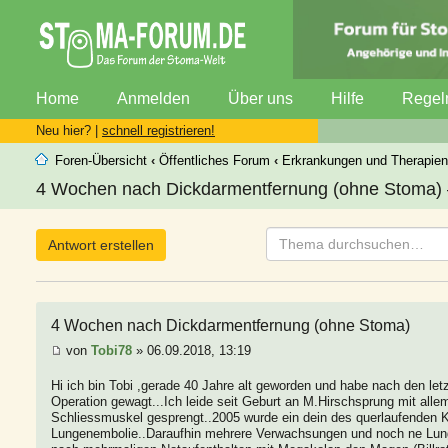
Home
Anmelden
Über uns
Hilfe
Regel
Neu hier? |
schnell registrieren!
Foren-Übersicht
‹
Öffentliches Forum
‹
Erkrankungen und Therapien
4 Wochen nach Dickdarmentfernung (ohne Stoma) –
Antwort erstellen
4 Wochen nach Dickdarmentfernung (ohne Stoma)
von
Tobi78
» 06.09.2018, 13:19
Hi ich bin Tobi ,gerade 40 Jahre alt geworden und habe nach den le
Operation gewagt...Ich leide seit Geburt an M.Hirschsprung mit all
Schliessmuskel gesprengt..2005 wurde ein dein des querlaufenden Ko
Lungenembolie..Daraufhin mehrere Verwachsungen und noch ne Lung