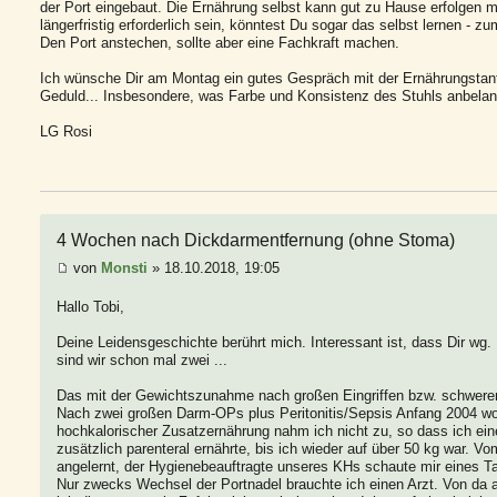
der Port eingebaut. Die Ernährung selbst kann gut zu Hause erfolgen mi
längerfristig erforderlich sein, könntest Du sogar das selbst lernen - 
Den Port anstechen, sollte aber eine Fachkraft machen.
Ich wünsche Dir am Montag ein gutes Gespräch mit der Ernährungstant
Geduld... Insbesondere, was Farbe und Konsistenz des Stuhls anbelan
LG Rosi
4 Wochen nach Dickdarmentfernung (ohne Stoma)
von
Monsti
» 18.10.2018, 19:05
Hallo Tobi,
Deine Leidensgeschichte berührt mich. Interessant ist, dass Dir wg
sind wir schon mal zwei ...
Das mit der Gewichtszunahme nach großen Eingriffen bzw. schweren
Nach zwei großen Darm-OPs plus Peritonitis/Sepsis Anfang 2004 wog
hochkalorischer Zusatzernährung nahm ich nicht zu, so dass ich ei
zusätzlich parenteral ernährte, bis ich wieder auf über 50 kg war. Vo
angelernt, der Hygienebeauftragte unseres KHs schaute mir eines Ta
Nur zwecks Wechsel der Portnadel brauchte ich einen Arzt. Von da an