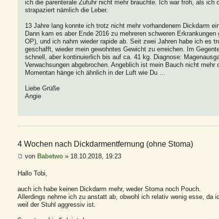
ich die parenterale Zufuhr nicht mehr brauchte. Ich war froh, als ic
strapaziert nämlich die Leber.
13 Jahre lang konnte ich trotz nicht mehr vorhandenem Dickdarm ein 
Dann kam es aber Ende 2016 zu mehreren schweren Erkrankungen gl
OP), und ich nahm wieder rapide ab. Seit zwei Jahren habe ich es t
geschafft, wieder mein gewohntes Gewicht zu erreichen. Im Gegentei
schnell, aber kontinuierlich bis auf ca. 41 kg. Diagnose: Magenau
Verwachsungen abgebrochen. Angeblich ist mein Bauch nicht mehr ope
Momentan hänge ich ähnlich in der Luft wie Du ...
Liebe Grüße
Angie
4 Wochen nach Dickdarmentfernung (ohne Stoma)
von
Babetwo
» 18.10.2018, 19:23
Hallo Tobi,
auch ich habe keinen Dickdarm mehr, weder Stoma noch Pouch.
Allerdings nehme ich zu anstatt ab, obwohl ich relativ wenig esse, da 
weil der Stuhl aggressiv ist.