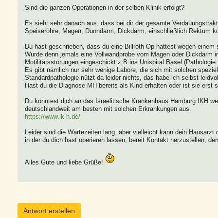
Sind die ganzen Operationen in der selben Klinik erfolgt?
Es sieht sehr danach aus, dass bei dir der gesamte Verdauungstrakt v
Speiseröhre, Magen, Dünndarm, Dickdarm, einschließlich Rektum kön
Du hast geschrieben, dass du eine Billroth-Op hattest wegen eine
Wurde denn jemals eine Vollwandprobe vom Magen oder Dickdarm in e
Motilitätsstörungen eingeschickt z.B.ins Unispital Basel (Pathologie 
Es gibt nämlich nur sehr wenige Labore, die sich mit solchen spezi
Standardpathologie nützt da leider nichts, das habe ich selbst leidvo
Hast du die Diagnose MH bereits als Kind erhalten oder ist sie erst 
Du könntest dich an das Israelitische Krankenhaus Hamburg IKH wen
deutschlandweit am besten mit solchen Erkrankungen aus.
https://www.ik-h.de/
Leider sind die Wartezeiten lang, aber vielleicht kann dein Hausarzt
in der du dich hast operieren lassen, bereit Kontakt herzustellen, den
Alles Gute und liebe Grüße!
Antwort erstellen