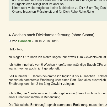
an Dir wurde sehr viel verändert und deshalb braucht es,nicht nur d
zu irganisieren.Klingt doof ist aber so.
Nimm sehr viele,möglichst kleine Mahlzeiten zu Dir.4-5 am Tag.Das
Organe brauchen Flüssigkeit und für Dich,Ruhe,Ruhe,Ruhe
4 Wochen nach Dickdarmentfernung (ohne Stoma)
von
Hanna70
» 18.10.2018, 18:19
Hallo Tobi,
zu Magen-OPs kann ich nichts sagen, nur etwas zum Gewichtsverlust 
Ich hatte innerhalb von 6 Wochen 4 große mehrstündige Bauch-OPs u
war ich vorher auch nicht gerade fett.
Seit nunmehr 10 Jahren bekomme ich täglich 3 bis 4 Flaschen Trinkn
zusätzlich parenterale Ernährung über einen Port. Das alles zusätzlich
Ernährung kann ich 2 bis 3 kg Gewicht zulegen.
Ich hoffe, die "Tante von der Ernährungsberatung" kennt sich nicht nur
einer Ernährungsärztin in Behandlung.
Die "künstliche Ernährung", sprich parenterale Ernährung, muss nicht zwi