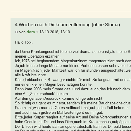
4 Wochen nach Dickdarmentfernung (ohne Stoma)
von
doro
» 18.10.2018, 13:10
Hallo Tobi,
da Deine Krankengeschichte eine viel dramatischere ist,als meine Bil
meiner Operation erzählen.
Ich,1975 bei beginnendem Magenkarzinom,magenreduziert nach dem
Ja,ich konnte lange Monate nur kleine Portionen essen.sehr viele 
im Magen.Nach jeder Mahlzeit war ich für stunden ausgeschaltet,we
alle Kraft brauchte.
Käse,Lebkuchen z.B. war gar nichts für mich.So langsam mit den Ja
nur einen kleinen Magen beschäftigen konnte.
Dann kam 2003 mein Stoma dazu und dazu auch,das ich nach dem 
eine Art „Zuckerschock“ bekam.
Auf den genauen Ausdruck komme ich gerade nicht.
So richtig gut geht es mir erst,seitdem ich meine Bauchspeicheldrü
Frag nicht,was man da Gutes vollbracht hat,auf jeden Fall bekommt 
und auch nach größeren Mahlzeiten geht es mir gut.
Bitte,jeder Körper reagiert auf seine Art und Deine Vorerkrankungen
habe Geduld mit Dir und lass Dich,auch im Krankenhaus,aufpäppeln
Der Bilroth wird heute sanfter operiert,deshalb kann es Dir bald be