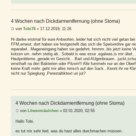
4 Wochen nach Dickdarmentfernung (ohne Stoma)
von
Tobi78
» 17.12.2019, 11:26
Hi danke erstmal für eure Antworten..leider hat sich nicht viel getan be
FFM,erneut; dort haben sie festgestellt das sich die Speiseröhre gar ni
reparabel...Mageneingang haben sie gedehnt..hmmm..bis jetzt keine Ver
kotzen um..nehm stetig ab...Sobald is was esse ,egalwas,is mir übel
Hautprobleme ,gerade im Gesicht....Bart und AUgenbrauen...juckt,schup
ernsthaft na den Bakterien oder Pilzen!!! Alle fummeln nur an der Ober
keine Kraft mehr..geht mir alles terisch auf den Sack...Kennt ihr ne Kl
nicht nur Spieglung ,Perestaltiktext un jut?
4 Wochen nach Dickdarmentfernung (ohne Stoma)
von
Löwenmäulchen
» 02.01.2020, 02:55
Hallo Tobi,
es tut mir sehr leid, was du hast alles durchmachen müssen.