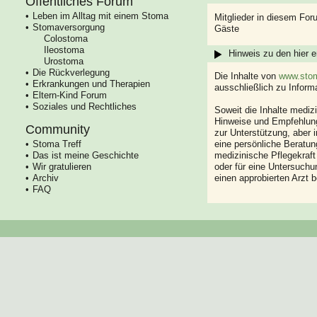
Öffentliches Forum
Leben im Alltag mit einem Stoma
Mitglieder in diesem For
Stomaversorgung
Gäste
Colostoma
Ileostoma
Hinweis zu den hier e
Urostoma
Die Rückverlegung
Die Inhalte von
www.stom
Erkrankungen und Therapien
ausschließlich zu Infor
Eltern-Kind Forum
Soziales und Rechtliches
Soweit die Inhalte mediz
Hinweise und Empfehlung
Community
zur Unterstützung, aber i
Stoma Treff
eine persönliche Beratung
Das ist meine Geschichte
medizinische Pflegekraft
Wir gratulieren
oder für eine Untersuch
Archiv
einen approbierten Arzt 
FAQ