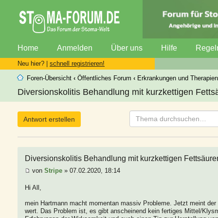
Home
Anmelden
Über uns
Hilfe
Regel
Neu hier? |
schnell registrieren!
Foren-Übersicht
‹
Öffentliches Forum
‹
Erkrankungen und Therapien
Diversionskolitis Behandlung mit kurzkettigen Fetts
Antwort erstellen
Diversionskolitis Behandlung mit kurzkettigen Fettsäure
von
Stripe
» 07.02.2020, 18:14
Hi All,
mein Hartmann macht momentan massiv Probleme. Jetzt meint der D
wert. Das Problem ist, es gibt anscheinend kein fertiges Mittel/Kly