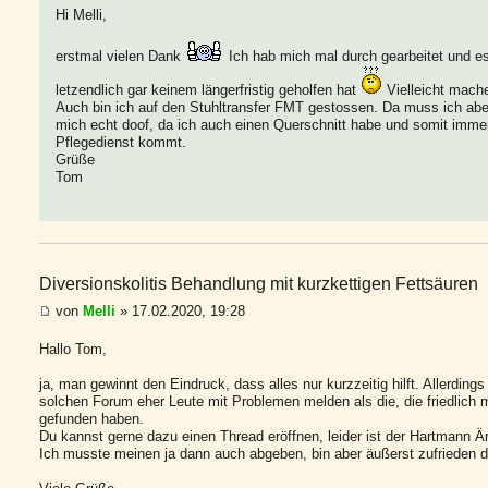
Hi Melli,
erstmal vielen Dank
Ich hab mich mal durch gearbeitet und e
letzendlich gar keinem längerfristig geholfen hat
Vielleicht mache
Auch bin ich auf den Stuhltransfer FMT gestossen. Da muss ich aber
mich echt doof, da ich auch einen Querschnitt habe und somit immer
Pflegedienst kommt.
Grüße
Tom
Diversionskolitis Behandlung mit kurzkettigen Fettsäuren
von
Melli
» 17.02.2020, 19:28
Hallo Tom,
ja, man gewinnt den Eindruck, dass alles nur kurzzeitig hilft. Allerdin
solchen Forum eher Leute mit Problemen melden als die, die friedlich
gefunden haben.
Du kannst gerne dazu einen Thread eröffnen, leider ist der Hartmann 
Ich musste meinen ja dann auch abgeben, bin aber äußerst zufrieden 