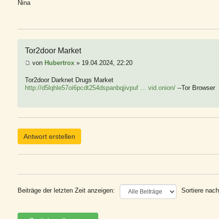
Nina
Tor2door Market
von
Hubertrox
» 19.04.2024, 22:20
Tor2door Darknet Drugs Market
http://d5lqhle57oi6pcdt254dspanbqjivpuf ... vid.onion/
--Tor Browser
Antwort erstellen
Beiträge der letzten Zeit anzeigen:
Sortiere nach