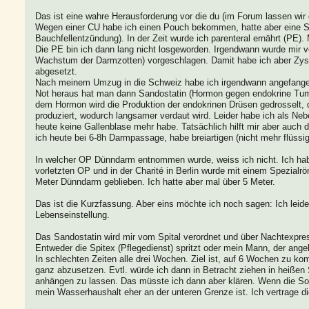
Das ist eine wahre Herausforderung vor die du (im Forum lassen wir d
Wegen einer CU habe ich einen Pouch bekommen, hatte aber eine Se
Bauchfellentzündung). In der Zeit wurde ich parenteral ernährt (PE)
Die PE bin ich dann lang nicht losgeworden. Irgendwann wurde mir 
Wachstum der Darmzotten) vorgeschlagen. Damit habe ich aber Zys
abgesetzt.
Nach meinem Umzug in die Schweiz habe ich irgendwann angefangen 
Not heraus hat man dann Sandostatin (Hormon gegen endokrine Tumor
dem Hormon wird die Produktion der endokrinen Drüsen gedrosselt,
produziert, wodurch langsamer verdaut wird. Leider habe ich als N
heute keine Gallenblase mehr habe. Tatsächlich hilft mir aber auch
ich heute bei 6-8h Darmpassage, habe breiartigen (nicht mehr flüssi
In welcher OP Dünndarm entnommen wurde, weiss ich nicht. Ich habe 
vorletzten OP und in der Charité in Berlin wurde mit einem Spezial
Meter Dünndarm geblieben. Ich hatte aber mal über 5 Meter.
Das ist die Kurzfassung. Aber eins möchte ich noch sagen: Ich leide
Lebenseinstellung.
Das Sandostatin wird mir vom Spital verordnet und über Nachtexpres
Entweder die Spitex (Pflegedienst) spritzt oder mein Mann, der angel
In schlechten Zeiten alle drei Wochen. Ziel ist, auf 6 Wochen zu ko
ganz abzusetzen. Evtl. würde ich dann in Betracht ziehen in heiße
anhängen zu lassen. Das müsste ich dann aber klären. Wenn die So
mein Wasserhaushalt eher an der unteren Grenze ist. Ich vertrage di