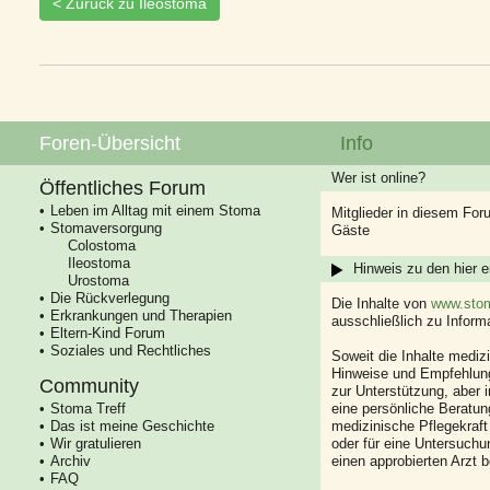
< Zurück zu Ileostoma
Foren-Übersicht
Info
Wer ist online?
Öffentliches Forum
Leben im Alltag mit einem Stoma
Mitglieder in diesem For
Stomaversorgung
Gäste
Colostoma
Ileostoma
Hinweis zu den hier e
Urostoma
Die Rückverlegung
Die Inhalte von
www.stom
Erkrankungen und Therapien
ausschließlich zu Infor
Eltern-Kind Forum
Soziales und Rechtliches
Soweit die Inhalte mediz
Hinweise und Empfehlung
Community
zur Unterstützung, aber i
Stoma Treff
eine persönliche Beratung
Das ist meine Geschichte
medizinische Pflegekraft
Wir gratulieren
oder für eine Untersuch
Archiv
einen approbierten Arzt 
FAQ