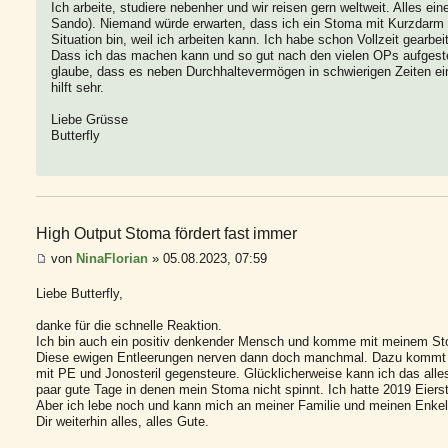
Ich arbeite, studiere nebenher und wir reisen gern weltweit. Alles e
Sando). Niemand würde erwarten, dass ich ein Stoma mit Kurzdarm ha
Situation bin, weil ich arbeiten kann. Ich habe schon Vollzeit gearbe
Dass ich das machen kann und so gut nach den vielen OPs aufgestell
glaube, dass es neben Durchhaltevermögen in schwierigen Zeiten ei
hilft sehr.
Liebe Grüsse
Butterfly
High Output Stoma fördert fast immer
von
NinaFlorian
» 05.08.2023, 07:59
Liebe Butterfly,
danke für die schnelle Reaktion.
Ich bin auch ein positiv denkender Mensch und komme mit meinem St
Diese ewigen Entleerungen nerven dann doch manchmal. Dazu kommt de
mit PE und Jonosteril gegensteure. Glücklicherweise kann ich das all
paar gute Tage in denen mein Stoma nicht spinnt. Ich hatte 2019 Eie
Aber ich lebe noch und kann mich an meiner Familie und meinen Enkel
Dir weiterhin alles, alles Gute.