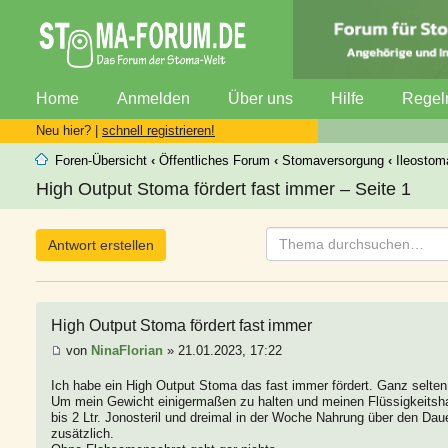
Home
Anmelden
Über uns
Hilfe
Regel
Neu hier? |
schnell registrieren!
Foren-Übersicht
‹
Öffentliches Forum
‹
Stomaversorgung
‹
Ileostom
High Output Stoma fördert fast immer – Seite 1
Antwort erstellen
High Output Stoma fördert fast immer
von
NinaFlorian
» 21.01.2023, 17:22
Ich habe ein High Output Stoma das fast immer fördert. Ganz selten
Um mein Gewicht einigermaßen zu halten und meinen Flüssigkeitshaush
bis 2 Ltr. Jonosteril und dreimal in der Woche Nahrung über den Dauer
zusätzlich.