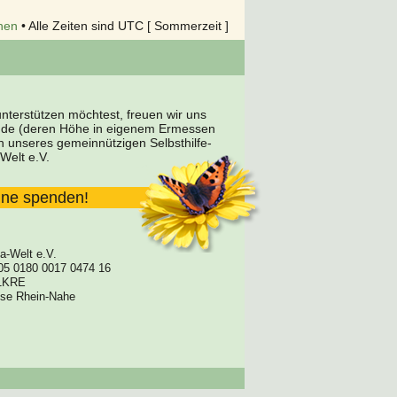
hen
• Alle Zeiten sind UTC [ Sommerzeit ]
terstützen möchtest, freuen wir uns
nde (deren Höhe in eigenem Ermessen
en unseres gemeinnützigen Selbsthilfe-
Welt e.V.
line spenden!
a-Welt e.V.
05 0180 0017 0474 16
1KRE
asse Rhein-Nahe