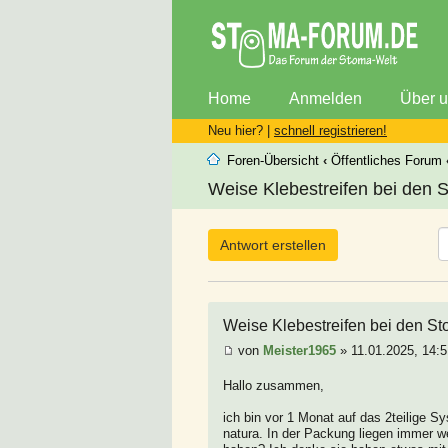
Home
Anmelden
Über 
Neu hier? |
schnell registrieren!
Foren-Übersicht
‹
Öffentliches Forum
Weise Klebestreifen bei den 
Antwort erstellen
Weise Klebestreifen bei den S
von
Meister1965
» 11.01.2025, 14:5
Hallo zusammen,
ich bin vor 1 Monat auf das 2teilige 
natura. In der Packung liegen immer w