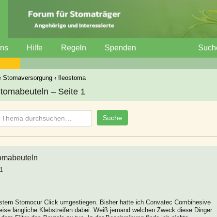
uns
Hilfe
Regeln
Spenden
Such
‹
Stomaversorgung
‹
Ileostoma
Stomabeuteln – Seite 1
tomabeuteln
1
System Stomocur Click umgestiegen. Bisher hatte ich Convatec Combihesive
eise längliche Klebstreifen dabei. Weiß jemand welchen Zweck diese Dinger