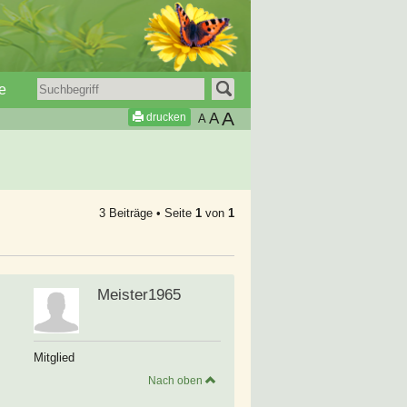
e
A
A
drucken
A
3 Beiträge • Seite
1
von
1
Meister1965
Mitglied
Nach oben