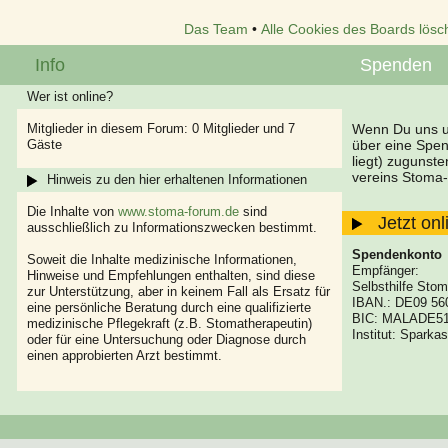
Das Team
•
Alle Cookies des Boards lösc
Info
Spenden
Wer ist online?
Mitglieder in diesem Forum: 0 Mitglieder und 7
Wenn Du uns un
Gäste
über eine Spe
liegt) zugunst
vereins Stoma-
Hinweis zu den hier erhaltenen Informationen
Die Inhalte von
www.stoma-forum.de
sind
Jetzt on
ausschließlich zu Informationszwecken bestimmt.
Spendenkonto
Soweit die Inhalte medizinische Informationen,
Empfänger:
Hinweise und Empfehlungen enthalten, sind diese
Selbsthilfe Stom
zur Unterstützung, aber in keinem Fall als Ersatz für
IBAN.: DE09 56
eine persönliche Beratung durch eine qualifizierte
BIC: MALADE5
medizinische Pflegekraft (z.B. Stomatherapeutin)
Institut: Spark
oder für eine Untersuchung oder Diagnose durch
einen approbierten Arzt bestimmt.