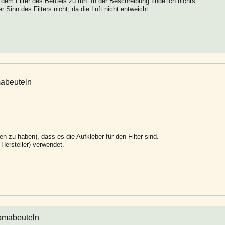
em Filter des Beutels zu tun. In der Beschreibung finde ich nichts.
r Sinn des Filters nicht, da die Luft nicht entweicht.
mabeuteln
 zu haben), dass es die Aufkleber für den Filter sind.
 Hersteller) verwendet.
tomabeuteln