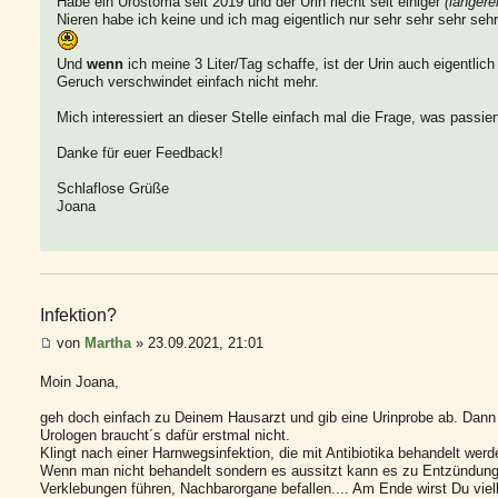
Habe ein Urostoma seit 2019 und der Urin riecht seit einiger
(längere
Nieren habe ich keine und ich mag eigentlich nur sehr sehr sehr seh
Und
wenn
ich meine 3 Liter/Tag schaffe, ist der Urin auch eigentlich
Geruch verschwindet einfach nicht mehr.
Mich interessiert an dieser Stelle einfach mal die Frage, was passie
Danke für euer Feedback!
Schlaflose Grüße
Joana
Infektion?
von
Martha
» 23.09.2021, 21:01
Moin Joana,
geh doch einfach zu Deinem Hausarzt und gib eine Urinprobe ab. Dan
Urologen braucht´s dafür erstmal nicht.
Klingt nach einer Harnwegsinfektion, die mit Antibiotika behandelt wer
Wenn man nicht behandelt sondern es aussitzt kann es zu Entzündun
Verklebungen führen, Nachbarorgane befallen.... Am Ende wirst Du viel