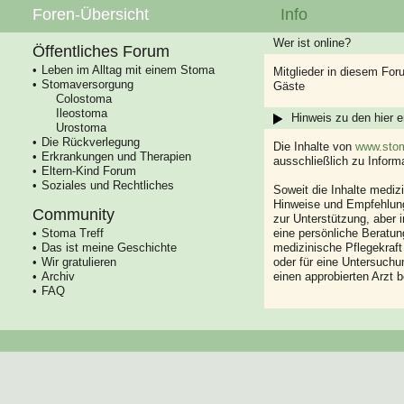
Foren-Übersicht
Info
Wer ist online?
Öffentliches Forum
Leben im Alltag mit einem Stoma
Mitglieder in diesem For
Stomaversorgung
Gäste
Colostoma
Ileostoma
Hinweis zu den hier e
Urostoma
Die Rückverlegung
Die Inhalte von
www.stom
Erkrankungen und Therapien
ausschließlich zu Infor
Eltern-Kind Forum
Soziales und Rechtliches
Soweit die Inhalte mediz
Hinweise und Empfehlung
Community
zur Unterstützung, aber i
Stoma Treff
eine persönliche Beratung
Das ist meine Geschichte
medizinische Pflegekraft
Wir gratulieren
oder für eine Untersuch
Archiv
einen approbierten Arzt 
FAQ