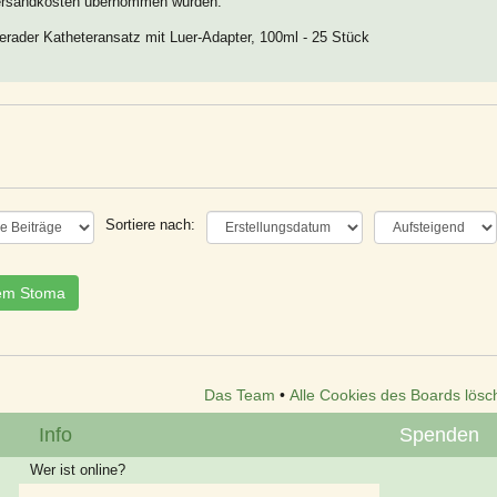
Versandkosten übernommen würden.
rader Katheteransatz mit Luer-Adapter, 100ml - 25 Stück
Sortiere nach:
nem Stoma
Das Team
•
Alle Cookies des Boards lösc
Info
Spenden
Wer ist online?