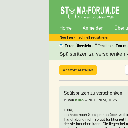
Home
Anmelden
Über 
Neu hier? |
schnell registrieren!
Foren-Übersicht
‹
Öffentliches Forum
Spülspritzen zu verschenken –
Antwort erstellen
Spülspritzen zu verschenken
von
Kuro
» 20.11.2024, 10:49
Hallo,
ich habe noch Spülspritzen über, weil
Handhabung nicht so gut funktioniert 
der sie brauchen kann. Die liegen bei m