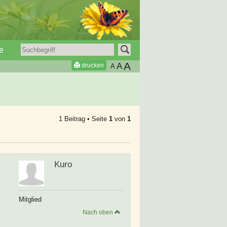
e
A
A
drucken
A
1 Beitrag • Seite
1
von
1
Kuro
Mitglied
Nach oben