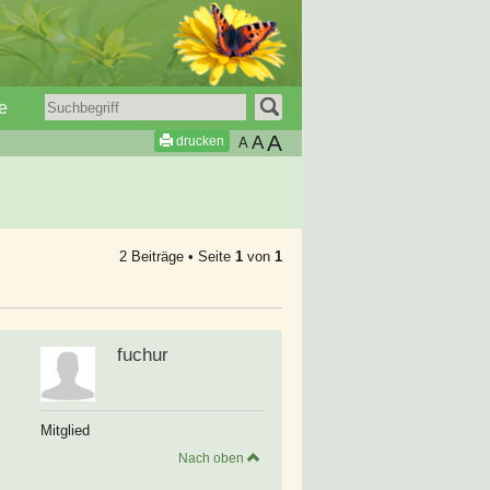
e
A
A
drucken
A
2 Beiträge • Seite
1
von
1
fuchur
Mitglied
Nach oben