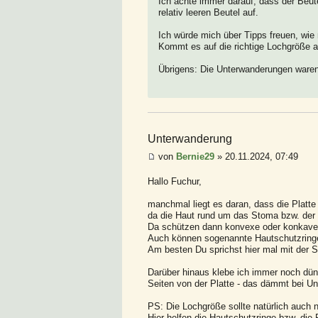
Ich achte immer darauf, dass der Beute
relativ leeren Beutel auf.
Ich würde mich über Tipps freuen, wi
Kommt es auf die richtige Lochgröße a
Übrigens: Die Unterwanderungen waren
Unterwanderung
von
Bernie29
» 20.11.2024, 07:49
Hallo Fuchur,
manchmal liegt es daran, dass die Platte
da die Haut rund um das Stoma bzw. der B
Da schützen dann konvexe oder konkave 
Auch können sogenannte Hautschutzringe
Am besten Du sprichst hier mal mit der S
Darüber hinaus klebe ich immer noch dünn
Seiten von der Platte - das dämmt bei U
PS: Die Lochgröße sollte natürlich auch 
Hier helfen die Hautschutzringe bzw. di