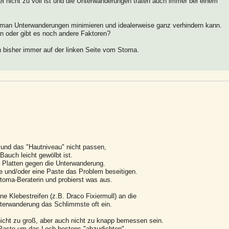
l nicht zu voll ist und die Unterwanderungen traten auch immer bei einem
e man Unterwanderungen minimieren und idealerweise ganz verhindern kann.
n oder gibt es noch andere Faktoren?
 bisher immer auf der linken Seite vom Stoma.
 und das "Hautniveau" nicht passen,
auch leicht gewölbt ist.
Platten gegen die Unterwanderung.
 und/oder eine Paste das Problem beseitigen.
toma-Beraterin und probierst was aus.
e Klebestreifen (z.B. Draco Fixiermull) an die
nterwanderung das Schlimmste oft ein.
nicht zu groß, aber auch nicht zu knapp bemessen sein.
e Paste um das Loch bestens "abzudichten"