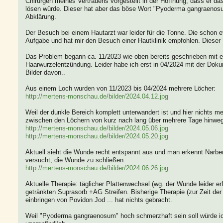
Chirurgen meines Vertrauens vorgestellt in der Hoffnung, dass er d
lösen würde. Dieser hat aber das böse Wort "Pyoderma gangraenosu
Abklärung.
Der Besuch bei einem Hautarzt war leider für die Tonne. Die schon e
Aufgabe und hat mir den Besuch einer Hautklinik empfohlen. Dieser 
Das Problem begann ca. 11/2023 wie oben bereits geschrieben mit e
Haarwurzelentzündung. Leider habe ich erst in 04/2024 mit der Doku
Bilder davon..
Aus einem Loch wurden von 11/2023 bis 04/2024 mehrere Löcher:
http://mertens-monschau.de/bilder/2024.04.12.jpg
Weil der dunkle Bereich komplett unterwandert ist und hier nichts m
zwischen den Löchern von kurz nach lang über mehrere Tage hinweg
http://mertens-monschau.de/bilder/2024.05.06.jpg
http://mertens-monschau.de/bilder/2024.05.20.jpg
Aktuell sieht die Wunde recht entspannt aus und man erkennt Narb
versucht, die Wunde zu schließen.
http://mertens-monschau.de/bilder/2024.06.26.jpg
Aktuelle Therapie: täglicher Plattenwechsel (wg. der Wunde leider er
getränkten Suprasorb +AG Streifen. Bisherige Therapie (zur Zeit der 
einbringen von Povidon Jod ... hat nichts gebracht.
Weil "Pyoderma gangraenosum" hoch schmerzhaft sein soll würde ich