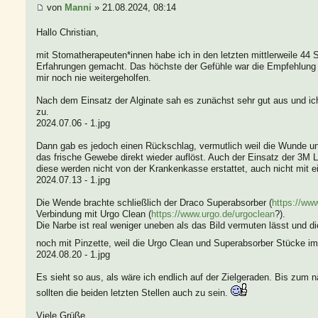
von
Manni
» 21.08.2024, 08:14
Hallo Christian,
mit Stomatherapeuten*innen habe ich in den letzten mittlerweile 44
Erfahrungen gemacht. Das höchste der Gefühle war die Empfehlung 
mir noch nie weitergeholfen.
Nach dem Einsatz der Alginate sah es zunächst sehr gut aus und ic
zu.
2024.07.06 - 1.jpg
Dann gab es jedoch einen Rückschlag, vermutlich weil die Wunde unte
das frische Gewebe direkt wieder auflöst. Auch der Einsatz der 3M L
diese werden nicht von der Krankenkasse erstattet, auch nicht mit
2024.07.13 - 1.jpg
Die Wende brachte schließlich der Draco Superabsorber (
https://ww
Verbindung mit Urgo Clean (
https://www.urgo.de/urgoclean
?).
Die Narbe ist real weniger uneben als das Bild vermuten lässt und di
noch mit Pinzette, weil die Urgo Clean und Superabsorber Stücke i
2024.08.20 - 1.jpg
Es sieht so aus, als wäre ich endlich auf der Zielgeraden. Bis zum 
sollten die beiden letzten Stellen auch zu sein.
Viele Grüße