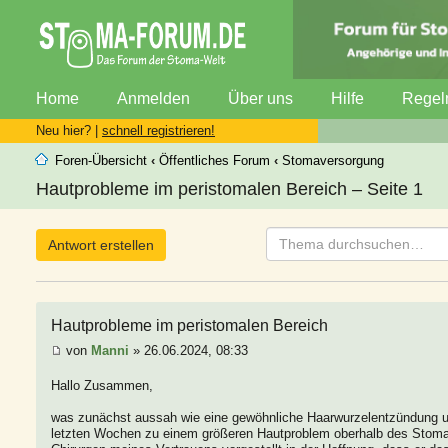
Home
Anmelden
Über uns
Hilfe
Regel
Neu hier? |
schnell registrieren!
Foren-Übersicht
‹
Öffentliches Forum
‹
Stomaversorgung
Hautprobleme im peristomalen Bereich – Seite 1
Antwort erstellen
Hautprobleme im peristomalen Bereich
von
Manni
» 26.06.2024, 08:33
Hallo Zusammen,
was zunächst aussah wie eine gewöhnliche Haarwurzelentzündung un
letzten Wochen zu einem größeren Hautproblem oberhalb des Stomas