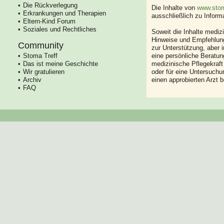
Die Rückverlegung
Die Inhalte von
www.stom
Erkrankungen und Therapien
ausschließlich zu Infor
Eltern-Kind Forum
Soziales und Rechtliches
Soweit die Inhalte mediz
Hinweise und Empfehlung
Community
zur Unterstützung, aber i
Stoma Treff
eine persönliche Beratung
Das ist meine Geschichte
medizinische Pflegekraft
Wir gratulieren
oder für eine Untersuch
Archiv
einen approbierten Arzt 
FAQ