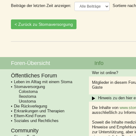
Beiträge der letzten Zeit anzeigen:
Sortiere nach
< Zurück zu Stomaversorgung
Foren-Übersicht
Info
Wer ist online?
Öffentliches Forum
Leben im Alltag mit einem Stoma
Mitglieder in diesem For
Stomaversorgung
Gäste
Colostoma
Ileostoma
Hinweis zu den hier e
Urostoma
Die Rückverlegung
Die Inhalte von
www.stom
Erkrankungen und Therapien
ausschließlich zu Infor
Eltern-Kind Forum
Soziales und Rechtliches
Soweit die Inhalte mediz
Hinweise und Empfehlung
Community
zur Unterstützung, aber i