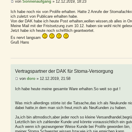
von
Sonnenaufgang
» 12.12.2019, 18:23
Ich habe noch nix von Prolife erhalten. Hatte 2 Anrufe der Stomafachkra
ich zuletzt von Publicare erhalten habe.
Von der DAK habe ich heute Post erhalten,wollen wissen,ob alles in Or
Meine Mail mit der Fristsetzung zum 10.12. haben sie wohl nicht geles
Jetzt habe ich heute noch schriftlich geantwortet.
Es nervt langsam
Gruß Hans
Vertragspartner der DAK für Stoma-Versorgung
von
doro
» 12.12.2019, 21:58
Ich habe heute meine gesamte Ware erhalten.So weit so gut !
Was mich allerdings störte ist die Tatsache,das ich als Neukunde ni
dabei hatte,in dem man sich freut,mich als NeuKunden zu haben.
Ja,ich bin altmodisch,aber jeder noch so kleine Versandhandel,begrü
Letztlich bin ich zahlender Kunde und könnte voraussichtlich ein g
Auch wenn ich gezwungener Weise Kunde bei Prolife geworden bin, 
meiner Stoma Schwester wissen bzw.wie ich sie erreichen kann.