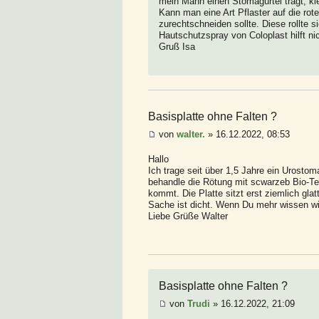
mein Mann einen Stomagürtel trägt, kle
Kann man eine Art Pflaster auf die rot
zurechtschneiden sollte. Diese rollte s
Hautschutzspray von Coloplast hilft nic
Gruß Isa
Basisplatte ohne Falten ?
von
walter.
» 16.12.2022, 08:53
Hallo
Ich trage seit über 1,5 Jahre ein Urost
behandle die Rötung mit scwarzeb Bio-Te
kommt. Die Platte sitzt erst ziemlich glat
Sache ist dicht. Wenn Du mehr wissen wil
Liebe Grüße Walter
Basisplatte ohne Falten ?
von
Trudi
» 16.12.2022, 21:09