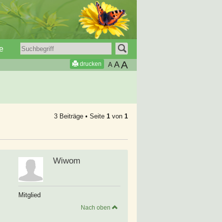
e
A
A
drucken
A
3 Beiträge • Seite
1
von
1
Wiwom
Mitglied
Nach oben