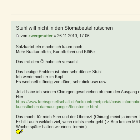
Stuhl will nicht in den Stomabeutel rutschen
von
zwergmutter
» 26.11.2019, 17:06
Salzkartoffeln mache ich kaum noch.
Mehr Bratkartoffeln, Kartoffelbrei und Klöße.
Das mit dem Öl habe ich versucht.
Das heutige Problem ist aber sehr dünner Stuhl.
Ich werde noch irr im Kopf.
Es wechselt ständig von dünn, sehr dick usw usw.
Jetzt habe ich seinem Chirurgen geschrieben ob man den Ausgang n
Hier
https://www.krebsgesellschaft.de/onko-internetportal/basis-informat
kuenstlichen-darmausganges/Ileostomie.html
Das macht für mich Sinn und der Oberarzt (Chirurg) meint ja immer f
Er hilft auch wirklich viel, wenn nichts mehr geht ( z.Bsp keinen 
Woche später hatten wir einen Termin.)