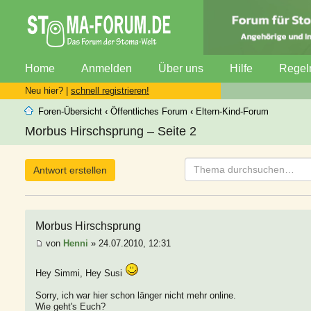
Home
Anmelden
Über uns
Hilfe
Regel
Neu hier? |
schnell registrieren!
Foren-Übersicht
‹
Öffentliches Forum
‹
Eltern-Kind-Forum
Morbus Hirschsprung – Seite 2
Antwort erstellen
Morbus Hirschsprung
von
Henni
» 24.07.2010, 12:31
Hey Simmi, Hey Susi
Sorry, ich war hier schon länger nicht mehr online.
Wie geht's Euch?