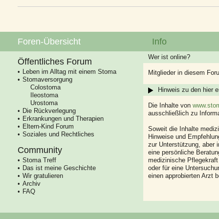
Foren-Übersicht
Info
Wer ist online?
Öffentliches Forum
Leben im Alltag mit einem Stoma
Mitglieder in diesem For
Stomaversorgung
Colostoma
Hinweis zu den hier e
Ileostoma
Urostoma
Die Inhalte von
www.stom
Die Rückverlegung
ausschließlich zu Infor
Erkrankungen und Therapien
Eltern-Kind Forum
Soweit die Inhalte mediz
Soziales und Rechtliches
Hinweise und Empfehlung
zur Unterstützung, aber i
Community
eine persönliche Beratung
Stoma Treff
medizinische Pflegekraft
Das ist meine Geschichte
oder für eine Untersuch
Wir gratulieren
einen approbierten Arzt 
Archiv
FAQ