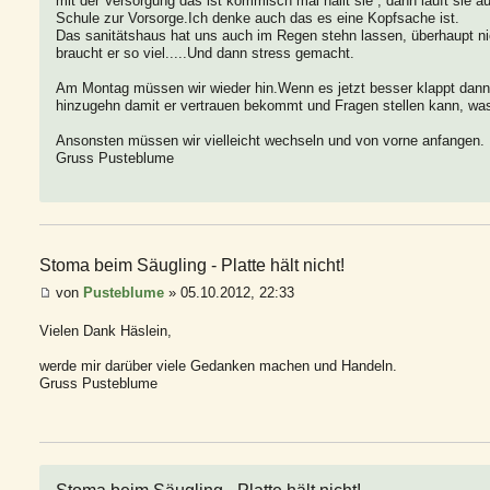
mit der Versorgung das ist kommisch mal hällt sie , dann läuft sie 
Schule zur Vorsorge.Ich denke auch das es eine Kopfsache ist.
Das sanitätshaus hat uns auch im Regen stehn lassen, überhaupt n
braucht er so viel.....Und dann stress gemacht.
Am Montag müssen wir wieder hin.Wenn es jetzt besser klappt dann 
hinzugehn damit er vertrauen bekommt und Fragen stellen kann, was i
Ansonsten müssen wir vielleicht wechseln und von vorne anfangen.
Gruss Pusteblume
Stoma beim Säugling - Platte hält nicht!
von
Pusteblume
» 05.10.2012, 22:33
Vielen Dank Häslein,
werde mir darüber viele Gedanken machen und Handeln.
Gruss Pusteblume