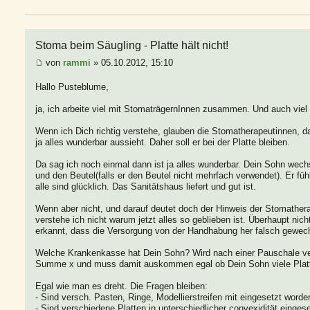
Stoma beim Säugling - Platte hält nicht!
von
rammi
» 05.10.2012, 15:10
Hallo Pusteblume,
ja, ich arbeite viel mit StomaträgernInnen zusammen. Und auch vie
Wenn ich Dich richtig verstehe, glauben die Stomatherapeutinnen, 
ja alles wunderbar aussieht. Daher soll er bei der Platte bleiben.
Da sag ich noch einmal dann ist ja alles wunderbar. Dein Sohn wech
und den Beutel(falls er den Beutel nicht mehrfach verwendet). Er füh
alle sind glücklich. Das Sanitätshaus liefert und gut ist.
Wenn aber nicht, und darauf deutet doch der Hinweis der Stomathe
verstehe ich nicht warum jetzt alles so geblieben ist. Überhaupt nicht
erkannt, dass die Versorgung von der Handhabung her falsch gewech
Welche Krankenkasse hat Dein Sohn? Wird nach einer Pauschale v
Summe x und muss damit auskommen egal ob Dein Sohn viele Platte
Egal wie man es dreht. Die Fragen bleiben:
- Sind versch. Pasten, Ringe, Modellierstreifen mit eingesetzt worde
- Sind verschiedene Platten in unterschiedlicher convexidität einges