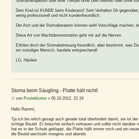
Stomatherapeutin über eine Therpie ohne Dein Beisein oder ohne vor
Dein Kind ist KUNDE beim Kinderarzt! Sein Verhalten Dir gegenüber, 
wenig professionell und nicht kundenfreundlich.
Der Arzt und die Stomaberaterin können wohl Vorschläge machen, b
Diese Art von Machtdemonstration geht mir auf die Nerven.
Erkläre doch der Stomabetreuung freundlich, aber bestimmt, was D
ein mündiger Mensch, handele entsprechend!
LG, Häslein
Stoma beim Säugling - Platte hält nicht!
von
Pusteblume
» 05.10.2012, 22:19
Hallo Rammi,
Tja ich bin erlich gesagt auch gerade total überfordert damit, sie ist de
richtige Beutel. Er bräuchte einfach vertrauen und sollte nicht darüber
hat es in der Schule geklappt, die Platte hällt immer noch und ein neue
die Beutel wechseln morgens und abends.