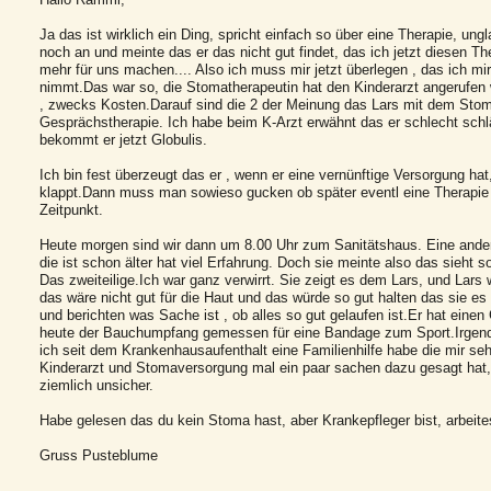
Ja das ist wirklich ein Ding, spricht einfach so über eine Therapie, ung
noch an und meinte das er das nicht gut findet, das ich jetzt diesen Th
mehr für uns machen.... Also ich muss mir jetzt überlegen , das ich mi
nimmt.Das war so, die Stomatherapeutin hat den Kinderarzt angerufen 
, zwecks Kosten.Darauf sind die 2 der Meinung das Lars mit dem Stoma
Gesprächstherapie. Ich habe beim K-Arzt erwähnt das er schlecht schlä
bekommt er jetzt Globulis.
Ich bin fest überzeugt das er , wenn er eine vernünftige Versorgung h
klappt.Dann muss man sowieso gucken ob später eventl eine Therapie 
Zeitpunkt.
Heute morgen sind wir dann um 8.00 Uhr zum Sanitätshaus. Eine ande
die ist schon älter hat viel Erfahrung. Doch sie meinte also das sieht 
Das zweiteilige.Ich war ganz verwirrt. Sie zeigt es dem Lars, und Lars w
das wäre nicht gut für die Haut und das würde so gut halten das sie e
und berichten was Sache ist , ob alles so gut gelaufen ist.Er hat einen
heute der Bauchumpfang gemessen für eine Bandage zum Sport.Irgend
ich seit dem Krankenhausaufenthalt eine Familienhilfe habe die mir seh
Kinderarzt und Stomaversorgung mal ein paar sachen dazu gesagt hat, 
ziemlich unsicher.
Habe gelesen das du kein Stoma hast, aber Krankepfleger bist, arbei
Gruss Pusteblume