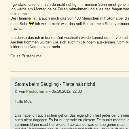
Irgendwie fühle ich mich da nicht richtig mit meinem Sohn ernst geno
Ich werde am Montag deine Zeilen mitnehmen und alles das fragen was
bekomme.
Der Hammer ist ja auch noch das von 400 Menschen mit Stoma bei die
mein Sohn
Ich weiss nicht was das soll.So soll mein Sohn vertrau
macht.
Ich denke das ich in kurzer Zeit wechseln werde,kannst du mir viellei
Aachen kommen würden.Die sich auch mit Kindern auskennen. Vom Kra
leider denn Namen nicht mehr.
Gruss Pusteblume
Stoma beim Säugling - Platte hält nicht!
von
Pusteblume
» 05.10.2012, 22:30
Hallo Meli,
Das habe ich auch schon gehört das eigendlich fast jeder der chronis
auch nicht dagegen.Es ist nur gerade zu diesem Zeitpunkt möchte i
stimmen.Dann macht er wieder Taekwando was er soo gerne macht. 