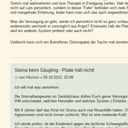
Termin mal wahrnehmen und eine Therapie in Erwägung ziehen. Halt de
nicht auf Lars persönlich, sondern in dieser "Falle" befinden sich viel
und mangelnder Erfahrung, leider kann man sich das auch angewöhnen
Was die Versorgung an geht, werde ich persönlich nicht so ganz schlau, w
andererseits wechselt er vorsorglich aus Angst? Einerseits hält die Plat
wird ein anderes System probiert oder auch nicht?
Vielleicht kann sich ein Betroffener (Stomapate) der Sache mal anneh
Stoma beim Säugling - Platte hält nicht!
von
Häslein
» 05.10.2012, 22:09
Ich will mal was anmerken:
Die Stomatherapeuten im Sanitätshaus dürfen Euch gerne Versorg
IHR entscheidet, welchen Hersteller und welches System ( Einteiler,
Mit 8 Jahren darf das Kind mit Stoma auch mal Wutanfälle haben. Oft
Agressionen sind nicht immer schlecht; Wut ist eine treibende Kraft.
Ich würde prüfen, ob der Kinderarzt gegen die ärztliche Schweigepflic