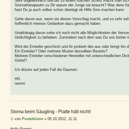
Sehr ungewöhnlich und bis zu einem solchen Schritt macht man si
Stomatherapeutin zu Dir warum der Junge sie braucht? Was denn fü
hast Du ja auch selber schon überlegt ob Hilfe Sinn machen kann.
Gehe davon aus, wenn sie diesen Vorschlag macht, und so sehr sehr w
hoffentlich intensiv Gedanken dazu gemacht haben.
Unabhängig davon sehe ich noch nicht alle Möglichkeiten der Vers
Undichtigkeit zu beheben. Zumindest nach dem was Du uns bisher mi
Wird der Einteiler geschickt und ihr probiert den aus oder bringt ih
Ein Einteiler? Oder mehrere Muster desselben Beutels?
Mehrere Einteiler verschiedener Hersteller mit unterschiedlichen Dic
Gürtel?
Ich drücke auf jeden Fall die Daumen.
HG
rammi
Stoma beim Säugling - Platte hält nicht!
von
Pusteblume
» 05.10.2012, 11:11
Hallo Rammi,