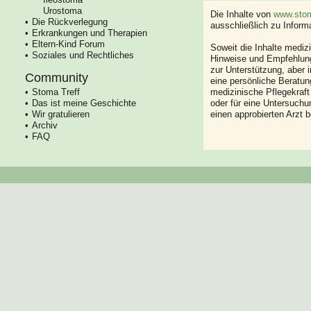
Urostoma
Die Inhalte von
www.stom
Die Rückverlegung
ausschließlich zu Infor
Erkrankungen und Therapien
Eltern-Kind Forum
Soweit die Inhalte mediz
Soziales und Rechtliches
Hinweise und Empfehlung
zur Unterstützung, aber i
Community
eine persönliche Beratung
Stoma Treff
medizinische Pflegekraft
Das ist meine Geschichte
oder für eine Untersuch
Wir gratulieren
einen approbierten Arzt 
Archiv
FAQ